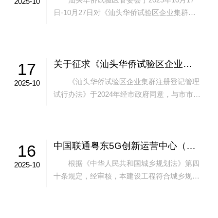
2025-10
日-10月27日对《汕头华侨试验区企业集群注
册登记管理办法（征求意见稿）》征询公众意
见，截至公示日期结束，没有收到...
关于征求《汕头华侨试验区企业集群注册登记管理办法（征求意见稿）》意见的公告
17
《汕头华侨试验区企业集群注册登记管理
2025-10
试行办法》于2024年经市政府同意，与市市场
监督管理局联合出台，已于2025年10月12日
到期。为持续加快汕头华侨经济文...
中国联通粤东5G创新运营中心（中国联通汕头综合局房新建（一期）、二期工程）项目变更《建设工程规划许可证》批后公告
16
根据《中华人民共和国城乡规划法》第四
2025-10
十条规定，经审核，本建设工程符合城乡规划
要求，颁发此证：许可证号：建字第4405072
023GG0001331号（变更之...