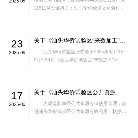
2025-09
11511号发证机关：汕头华侨经济文化合作试
验区规划与生态环境局发证日期：2025年9月2
3日建设单位：汕头...
关于《汕头华侨试验区“来数加工”科技创新团队激励措施》征询公众意见的情况说明
23
汕头华侨试验区管委会于2025年9月11日-
2025-09
9月22日对《汕头华侨试验区“来数加工”科技
创新团队激励措施》征询公众意见，截至公示
日期结束，没有收到反馈意见，...
关于《汕头华侨试验区公共资源有偿使用实施细则（试行）》的公示
17
为规范和加强公共资源有偿使用管理，促
2025-09
进汕头华侨试验区公共资源有效利用，根据
《汕头市人民政府关于印发<汕头市公共资源
有偿使用管理办法（试行）>的通...