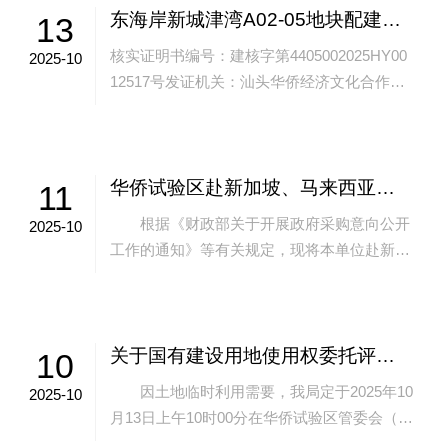
东海岸新城津湾A02-05地块配建小学项目《建设工程项目规划核实证明书》批后公告
13
核实证明书编号：建核字第4405002025HY00
2025-10
12517号发证机关：汕头华侨经济文化合作试
验区规划与生态环境局发证日期：2025年10月
11日建设单位：广...
华侨试验区赴新加坡、马来西亚开展数字经济交流活动服务采购公告
11
根据《财政部关于开展政府采购意向公开
2025-10
工作的通知》等有关规定，现将本单位赴新加
坡、马来西亚开展数字经济交流活动服务的采
购意向公开如下： 一、项目基本情况
...
关于国有建设用地使用权委托评估公告
10
因土地临时利用需要，我局定于2025年10
2025-10
月13日上午10时00分在华侨试验区管委会（龙
湖区龙腾街道汕港路1号宝能时代湾3栋3楼315