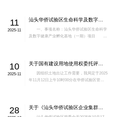
医院东院区周边康泰路、康福路、宏济南...
汕头华侨试验区生命科学及数字健康产业孵化基地（一期）项目审批前公示
11
一、事项名称：汕头华侨试验区生命科学
2025-11
及数字健康产业孵化基地（一期）项目
二、申报单位：汕头市东海岸投资建设有限公
司 三、建设地点：项目位于东海岸新城塔
岗...
关于国有建设用地使用权委托评估公告
10
因组织土地出让工作需要，我局定于2025
2025-11
年11月12日上午10时00分在华侨试验区管委
会（龙湖区龙腾街道汕港路1号宝能时代湾南
区T3栋3楼315会议室）现场...
关于《汕头华侨试验区企业集群注册登记管理办法（征求意见稿）》征询公众意见的情况说明
28
汕头华侨试验区管委会于2025年10月17