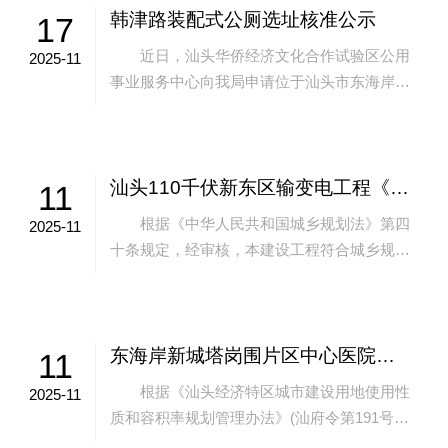
韩津路装配式公厕选址核准公示
17
近日，汕头华侨经济文化合作试验区公用
2025-11
事业服务中心向我局申请位于汕头市东海岸新
城新溪片区韩津路的装配式公厕项目的选址核
准。 现将该项目选址平面图进行公示。
凡...
汕头110千伏新东区输变电工程《建设工程规划许可证》批后公告
11
根据《中华人民共和国城乡规划法》第四
2025-11
十条规定，经审核，本建设工程符合城乡规划
要求，颁发此证：许可证号：建字第4405072
025GG0031523号发证机关...
东海岸新城塔岗围片区中心医院东院区周边康泰路、康福路、宏济南街、宏济东街建设用地使用性质调整事项征询意见公示
11
根据《汕头经济特区城市建设用地使用性
2025-11
质和容积率规划管理办法》(汕府令第191号)
等有关规定，现将东海岸新城塔岗围片区中心