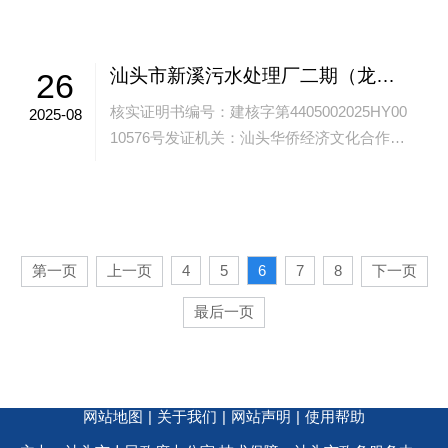
024GG0004495号（变更之...
汕头市新溪污水处理厂二期（龙珠迁建）污水 传输干管工程《建设工程项目规划核实证明书》批后公告
26
核实证明书编号：建核字第4405002025HY00
2025-08
10576号发证机关：汕头华侨经济文化合作试
验区规划与生态环境局发证日期：2025年8月2
2日建设单位：汕头...
第一页
上一页
4
5
6
7
8
下一页
最后一页
网站地图
|
关于我们
|
网站声明
|
使用帮助