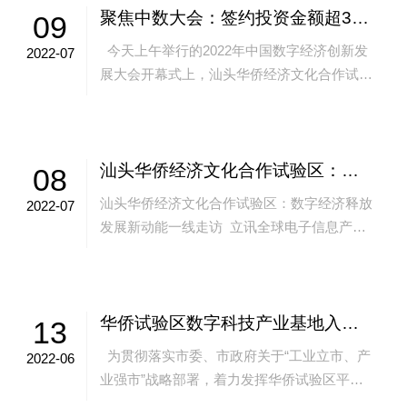
聚焦中数大会：签约投资金额超300亿元！华侨试验区与19家头部企业签约
09
今天上午举行的2022年中国数字经济创新发
2022-07
展大会开幕式上，汕头华侨经济文化合作试验
区与广东电信、广东移动、 广东联通、腾
讯、百度、网易等...
汕头华侨经济文化合作试验区：数字经济释放发展新动能
08
汕头华侨经济文化合作试验区：数字经济释放
2022-07
发展新动能一线走访 立讯全球电子信息产业
中心开工建设，汕头区域性国际通信业务出入
口局机房基建基本完...
华侨试验区数字科技产业基地入驻企业举行股权投资系列签约仪式
13
为贯彻落实市委、市政府关于“工业立市、产
2022-06
业强市”战略部署，着力发挥华侨试验区平台
优势，大力推进招商引资，多举措推进华侨试