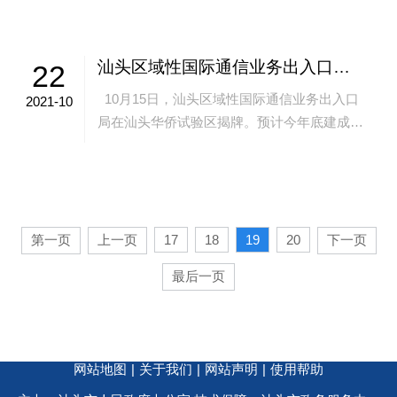
汕头区域性国际通信业务出入口局：联通海外打造“数字特区”
22
10月15日，汕头区域性国际通信业务出入口
2021-10
局在汕头华侨试验区揭牌。预计今年底建成运
营后，用于疏导广东东部地区与东盟和亚太方
向的国际数据专...
第一页
上一页
17
18
19
20
下一页
最后一页
网站地图
|
关于我们
|
网站声明
|
使用帮助