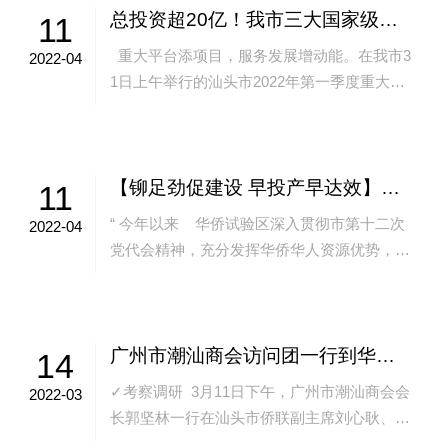
总投资超20亿！我市三大国家级功能区共7个项目集中签约开工投产
11
重大平台添项目，服务发展增动能。在我市3
2022-04
1日上午举行的汕头市2022年第一季度重大项
目集中签约开工投产“三集中”活动中，汕头高
新区、汕头...
【铆足劲促建设 早投产早达效】华侨试验区：重点产业项目加快推进 助力构建现代都市产业体系
11
“ 今年以来 华侨试验区深入贯彻市第十二次
2022-04
党代会精神，充分发挥华侨华人资源优势，聚
焦重点产业，突出重点园...
广州市潮汕商会访问团一行到华侨试验区考察调研
14
✓考察调研 3月11日下午，广州市潮汕商会会
2022-03
长郭坚林一行在汕头市侨联副主席刘心耿、华
侨试验区管委会副主任林瑜的陪同下到华侨试