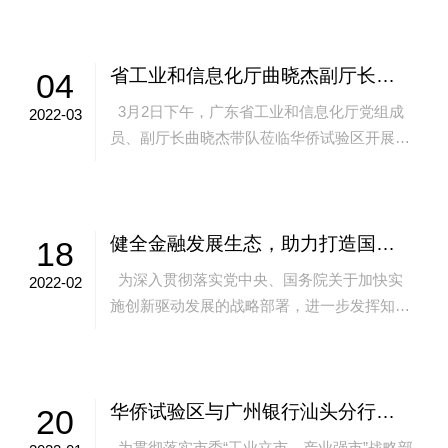
验区考察调研。...
省工业和信息化厅曲晓杰副厅长一行莅临华侨试验区开展数字经济专题调研工作
04
3月2日下午，广东省工业和信息化厅党组成
2022-03
员、副厅长曲晓杰带队莅临华侨试验区开展数
字经济专题调研工作。调研中，曲晓杰一行前
往华侨试验区调研...
健全金融发展生态，助力打造国家级知识产权试点园区|汕头首单知识产权风险补偿金质押融资业务落地
18
为深入贯彻落实党中央、国务院关于加快实
2022-02
施创新驱动发展的战略部署，进一步发挥知识
产权推动产业转型升级和经济提质增效的作
用，实现知识产权市场...
华侨试验区与广州银行汕头分行举行战略合作签约协议
20
为贯彻落实市委“工业立市、产业强市”战略部