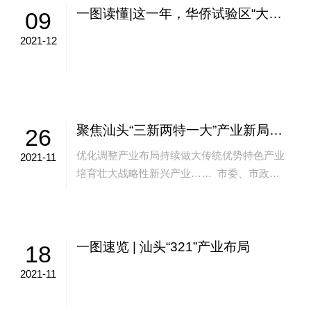
一图读懂|这一年，华侨试验区“大事记”
09
2021-12
聚焦汕头“三新两特一大”产业新局，在外潮商乡贤这样说……
26
优化调整产业布局持续做大传统优势特色产业
2021-11
培育壮大战略性新兴产业…… 市委、市政府
对汕头产业发展高点站位、高度重视和高位谋
划，提出构建“三新...
一图速览 | 汕头“321”产业布局
18
2021-11