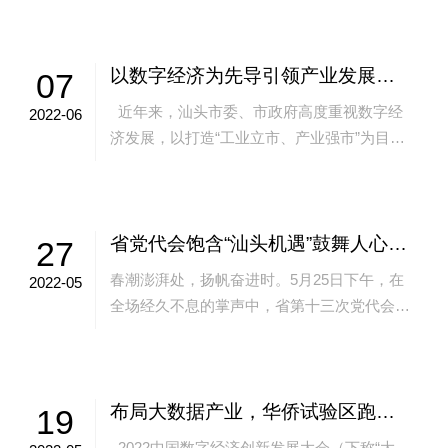
验区经济发展取得...
以数字经济为先导引领产业发展｜专家学者、业界代表为汕头数字经济高质量发展建言
07
近年来，汕头市委、市政府高度重视数字经
2022-06
济发展，以打造“工业立市、产业强市”为目标
任务，以数字经济为主攻点，发挥汕头区域性
国际通信业务出入...
省党代会饱含“汕头机遇”鼓舞人心，赋予“汕头使命”催人奋进——走好赶考路 建功新时代
27
春潮澎湃处，扬帆奋进时。5月25日下午，在
2022-05
全场经久不息的掌声中，省第十三次党代会胜
利闭幕。 这次党代会上，李希同志代表第十
二届省委所作的报...
布局大数据产业，华侨试验区跑出数字经济“加速度”
19
2022中国数字经济创新发展大会（下称“大