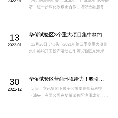
2022-01
署，进一步深化政银企合作，增强金融服务实
体经济水平，1月19日上午，华侨试验区管委
会举行战略合...
华侨试验区3个重大项目集中签约开工，总投资约65.3亿元
13
12月28日，汕头市2021年第四季度重大项目
2022-01
集中签约开工投产活动在华侨试验区东海岸新
城新溪片区立讯全球电子信息产业中心项目现
场举行，6...
华侨试验区营商环境给力！吸引立讯集团新公司快速落户
30
近日，立讯集团下属子公司泰睿创新科技
2021-12
（汕头）有限公司在华侨试验区注册成立，注
册资金3000万，这是立讯集团继立讯控股（广
东）有限公司之后...