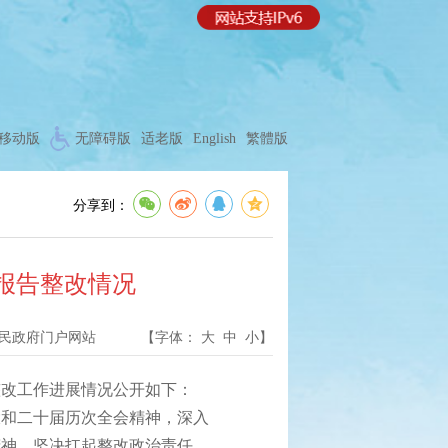
移动版
无障碍版
适老版
English
繁體版
分享到：
察报告整改情况
民政府门户网站
【字体：
大
中
小
】
改工作进展情况公开如下：
和二十届历次全会精神，深入
精神，坚决扛起整改政治责任，