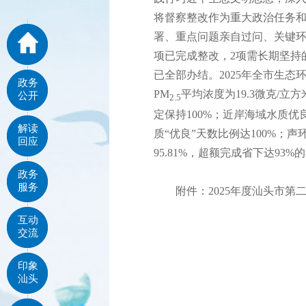
将督察整改作为重大政治任务
署、重点问题亲自过问、关键环
项已完成整改，2项需长期坚持
已全部办结。2025年全市生态
政务
PM
平均浓度为19.3微克/
公开
2.5
定保持100%；近岸海域水质优
解读
质“优良”天数比例达100%；
回应
95.81%，超额完成省下达93
政务
服务
附件：
2025年度汕头市第
互动
交流
印象
汕头