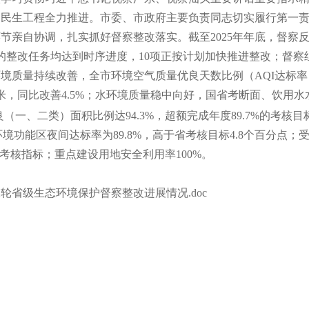
和民生工程全力推进。市委、市政府主要负责同志切实履行第一
节亲自协调，扎实抓好督察整改落实。截至2025年年底，督察反馈
的整改任务均达到时序进度，10项正按计划加快推进整改；督察组
环境质量持续改善，全市环境空气质量优良天数比例（AQI达标率）
立方米，同比改善4.5%；水环境质量稳中向好，国省考断面、饮用
良（一、二类）面积比例达94.3%，超额完成年度89.7%的考核
声环境功能区夜间达标率为89.8%，高于省考核目标4.8个百分点
%的考核指标；重点建设用地安全利用率100%。
二轮省级生态环境保护督察整改进展情况.doc