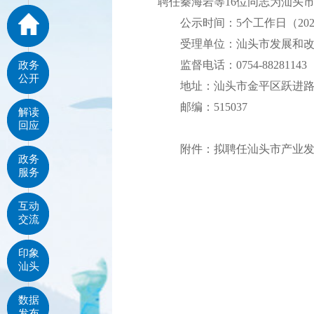
聘任秦海岩等16位同志为汕头
公示时间：5个工作日（2025
受理单位：汕头市发展和改
监督电话：0754-88281143
政务
公开
地址：汕头市金平区跃进路2
邮编：515037
解读
回应
附件：拟聘任汕头市产业发
政务
服务
互动
交流
印象
汕头
数据
发布