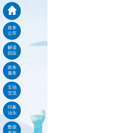
政务
公开
解读
回应
政务
服务
互动
交流
印象
汕头
数据
发布