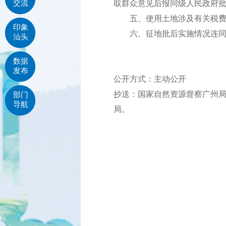
交流
取群众意见后报同级人民政府
五、使用土地涉及有关税费的
印象
六、征地批后实施情况连同经
汕头
数据
发布
公开方式：主动公开
抄送：国家自然资源督察广州
部门
导航
局。