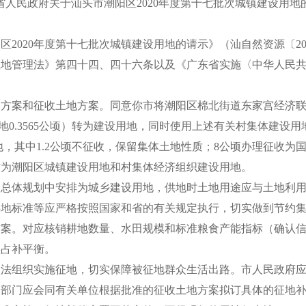
省人民政府关于汕头市潮阳区2020年度第十七批次城镇建设用地
020年度第十七批次城镇建设用地的请示》（汕自然资源〔202
土地管理法》第四十四、四十六条以及《广东省实施〈中华人民
：
和征收土地方案。同意你市将潮阳区棉北街道东家宫经济联合社
地0.3565公顷）转为建设用地，同时使用上述有关村集体建设用地0.
土地，其中1.2公顷不征收，保留集体土地性质；8公顷办理征收为
作为潮阳区城镇建设用地和村集体经济组织建设用地。
体规划中安排为城乡建设用地，供地时土地用途应与土地利用
供地标准等应严格按照国家和省的有关规定执行，切实做到节约
。对应核销耕地数量、水田规模和标准粮食产能指标（确认信
已落实占补平衡。
组织实施征地，切实保障被征地群众生活出路。市人民政府应
管部门应会同有关单位根据批准的征收土地方案拟订具体的征地