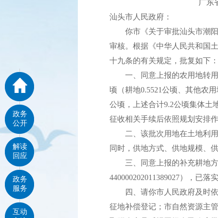
广东
汕头市人民政府：
你市《关于审批汕头市潮阳区2
审核。根据《中华人民共和国
十九条的有关规定，批复如下
一、同意上报的农用地转用方案
顷（耕地0.5521公顷、其他农用
公顷，上述合计9.2公顷集体
政务
征收相关手续后依照规划安排
公开
二、该批次用地在土地利用总
解读
同时，供地方式、供地规模、
回应
三、同意上报的补充耕地方案
440000202011389027），
政务
服务
四、请你市人民政府及时依法
征地补偿登记；市自然资源主
互动