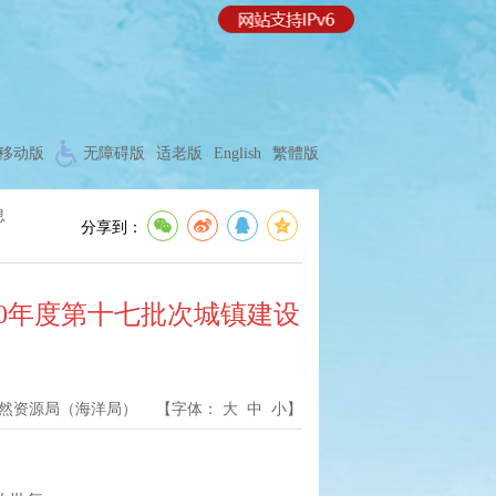
移动版
无障碍版
适老版
English
繁體版
息
分享到：
020年度第十七批次城镇建设
然资源局（海洋局）
【字体：
大
中
小
】