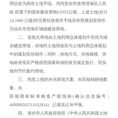
理征收为国有土地手续。另同意你市使用澄海区人民
政 府属下的国有建设用地0.0351公顷。上述土地(合计
14.2480 公顷)经完善征收相关手续后依照规划安排作
为汕头市澄海区城镇建设用地。
二、 该批次用地在土地利用总体规划中安排为城
乡建设用地，供地时土地用途应与土地利用总体规划
中的规划安排相符；同时，供地方式、供地规模、供
地标准等应严格按照国家和省的有关规定执行，切实
做到节约集约用地。
三、 同意上报的补充耕地方案。对应核销耕地数
量、水
田 规 模 和 标 准 粮 食 产 能 指 标 ( 确 认 信 息 编 号 ：
440000202211632814）,已落实占补平衡。
四、 请你市人民政府按照《中华人民共和国土地