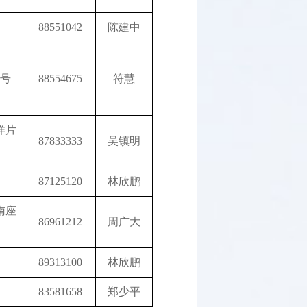
88551042
陈建中
4号
88554675
符慧
洋片
87833333
吴镇明
87125120
林欣鹏
南座
86961212
周广大
89313100
林欣鹏
83581658
郑少平