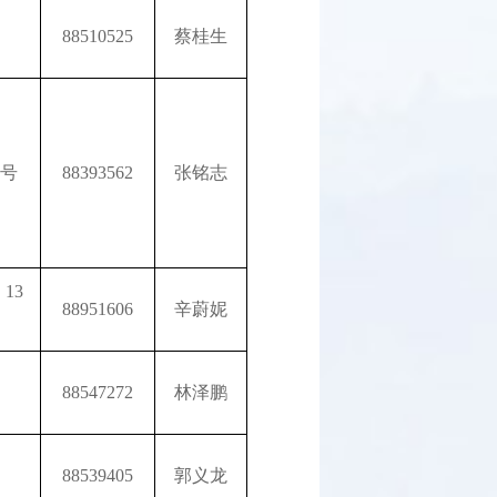
88510525
蔡桂生
4号
88393562
张铭志
13
88951606
辛蔚妮
88547272
林泽鹏
88539405
郭义龙