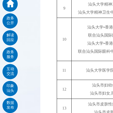
汕头大学精神
9
汕头大学精神卫生
政务
公开
汕头大学•香
解读
联合汕头国际
10
回应
汕头大学•香
联合汕头国际眼科
政务
服务
互动
11
汕头大学医学
交流
汕头市妇幼
印象
12
汕头
汕头市妇女
数据
汕头市皮肤性
发布
13
汕头市皮