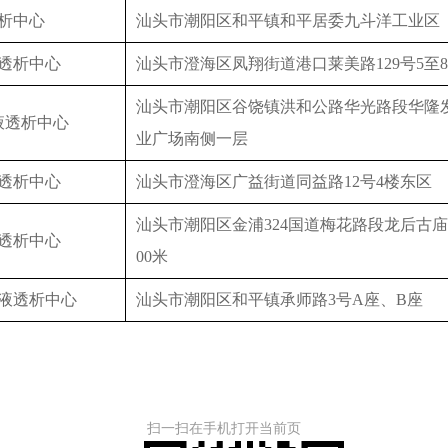
析中心
汕头市潮阳区和平镇和平居委九斗洋工业区
透析中心
汕头市澄海区凤翔街道港口莱美路129号5至
汕头市潮阳区谷饶镇洪和公路华光路段华隆
液透析中心
业广场南侧一层
透析中心
汕头市澄海区广益街道同益路12号4楼东区
汕头市潮阳区金浦324国道梅花路段龙后古庙
透析中心
00米
液透析中心
汕头市潮阳区和平镇承师路3号A座、B座
日
扫一扫在手机打开当前页