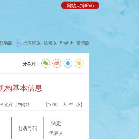
移动版
无障碍版
适老版
English
繁體版
分享到：
机构基本信息
民政府门户网站
【字体：
大
中
小
】
法定
电话号码
代表人