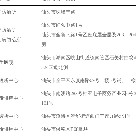
病防治所
汕头市珠峰南路
汕头市红领巾路1号；
病防治所
汕头市金新南路1号乙座底层全层及203、20
疾病防治所
房
汕头市潮南区峡山街道练南管区石美村白坟
生医院
324国道北侧
透析中心
汕头市金平区东厦南路69号一楼5号铺、二楼
汕头市南澳路283号柏亚电子商务产业园6栋
毒供应中心
101号
透析中心
汕头市澄海区澄华街道西门宁泰九路北4号
毒供应中心
汕头市保税区B08地块