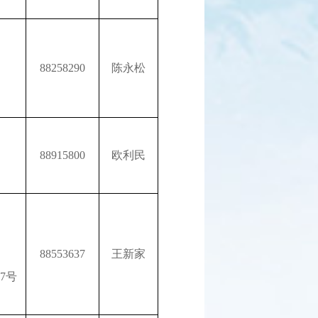
88258290
陈永松
88915800
欧利民
88553637
王新家
7号