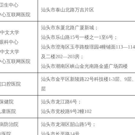
卫生中心
汕头市泰山北路万吉片区
中心互联网医院
汕头市东厦北路广厦新城；
港中文大学
汕头市乐山路15号一楼之一1至6号；
眼科中心
汕头市澄海区玉亭路馥璟园4幢铺面113—11
港中文大学
及二楼202—203房；
中心互联网医院
汕头市潮南区峡山金光南路金盛广场四楼
汕头市金平区新陵路22号科技楼1-3层、9层、
院口腔医院
层
保健院
汕头市龙江路6号；
儿童医院
汕头市党校路9号2幢102
病防治院
汕头市龙湖区韶山路5号；
肤医院
汕头市长平路14号