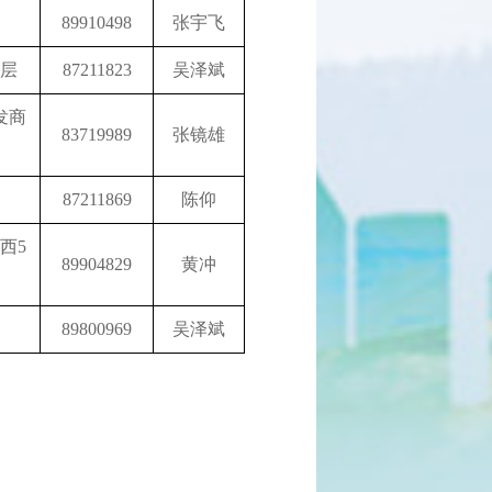
89910498
张宇飞
8层
87211823
吴泽斌
发商
83719989
张镜雄
87211869
陈仰
西5
89904829
黄冲
89800969
吴泽斌