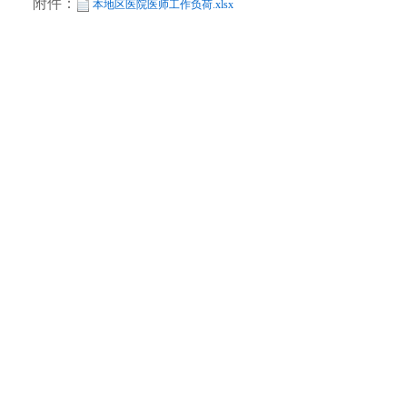
附件：
本地区医院医师工作负荷.xlsx