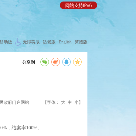
移动版
无障碍版
适老版
English
繁體版
分享到：
民政府门户网站
【字体：
大
中
小
】
%，结案率100%。