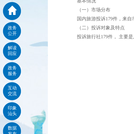
基本情况
（一）市场分布
国内旅游投诉179件，来自市1
（二）投诉对象及特点
政务
公开
投诉旅行社179件， 主要是
解读
回应
政务
服务
互动
交流
印象
汕头
数据
发布