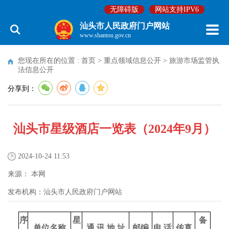
无障碍版
网站支持IPV6
汕头市人民政府门户网站
www.shantou.gov.cn
您现在所在的位置 :
首页
>
重点领域信息公开
>
旅游市场监管执
法信息公开
分享到：
汕头市星级酒店一览表（2024年9月）
2024-10-24 11:53
来源：
本网
发布机构：
汕头市人民政府门户网站
序
星
备
单位名称
通 讯 地 址
邮编
电 话
传真