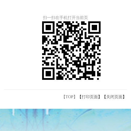
扫一扫在手机打开当前页
【TOP】
【
打印页面
】【
关闭页面
】