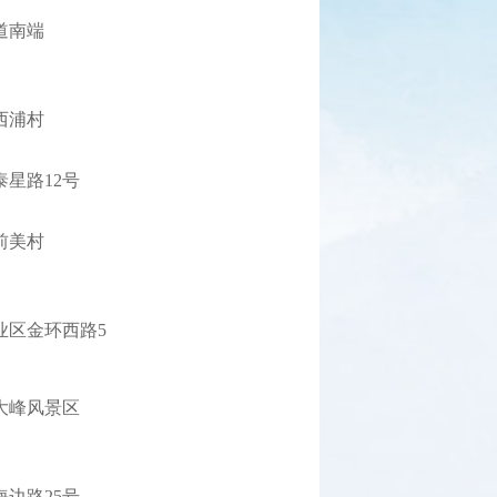
道南端
西浦村
星路12号
前美村
业区金环西路5
大峰风景区
边路25号