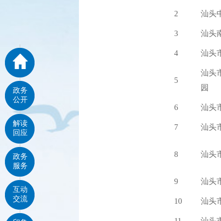
2
汕头
3
汕头
4
汕头
汕头
5
园
政务
公开
6
汕头
解读
7
汕头
回应
8
汕头
政务
服务
9
汕头
互动
交流
10
汕头
11
汕头