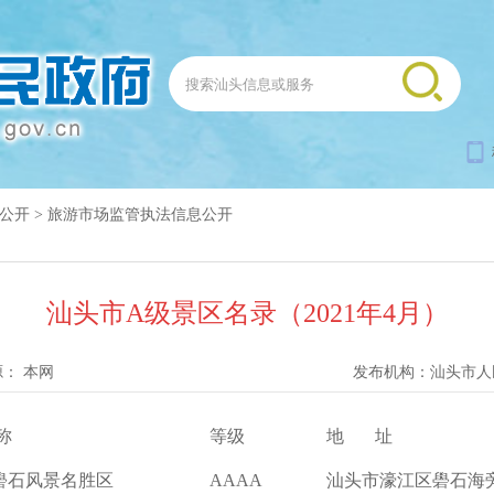
公开
>
旅游市场监管执法信息公开
汕头市A级景区名录（2021年4月）
源：
本网
发布机构：
汕头市人
 称
等级
地       址
礐石风景名胜区
AAAA
汕头市濠江区礐石海