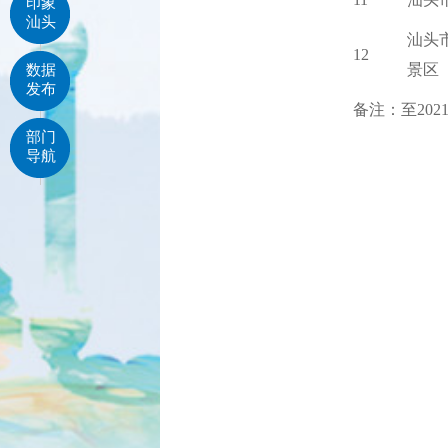
印象
汕头
汕头
12
景区
数据
发布
备注：至202
部门
导航