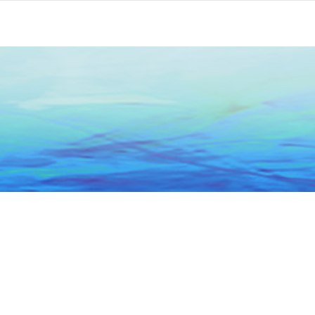
头市政务服务中心
关于本网
联系我们
网站地图
5066684号-1
粤公网安备 44051102000227号