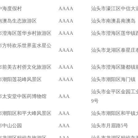
中海度假村
AAAA
汕头市濠江区中信大
南澳岛生态旅游区
AAAA
汕头市南澳县南澳岛
市澄海区莲华乡村旅游区
AAAA
汕头市澄海区莲华镇
市方特欢乐世界蓝水星公
AAAA
汕头市龙湖区泰星庄泰
市前美古村侨文化旅游区
AAAA
汕头市澄海区隆都镇
市潮阳莲花峰风景区
AAAA
汕头市潮阳区海门镇
汕头市金平区金园工
市太安堂中医药博物馆
AAA
9号
市潮阳区和平大峰风景区
AAA
汕头市潮阳区和平镇
市中山公园
AAA
汕头市月眉路5号
市龙湖区妈屿岛旅游区
AAA
汕头市龙湖区妈屿岛海