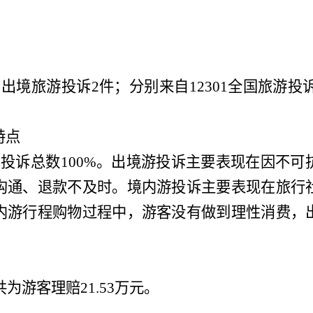
，出境旅游投诉
2
件；
分别来自
12301
全国旅游投
特点
占投诉总数
100
%
。
出境游投诉主要表现在因不可
沟通、退款不及时。境内游投诉主要表现在旅行
内游行程购物过程中，游客没有做到理性消费，
共
为游客
理赔
21.53
万
元。