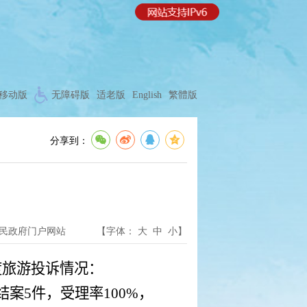
移动版
无障碍版
适老版
English
繁體版
分享到：
民政府门户网站
【字体：
大
中
小
】
度旅游投诉情况：
结案
5
件，
受理率
100%
，