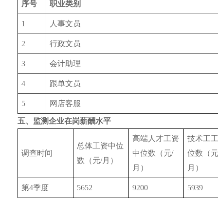
序号
职业类别
1
人事文员
2
行政文员
3
会计助理
4
跟单文员
5
网店客服
五、
监测企业在岗薪酬水平
高端人才工资
技术工
总体工资中位
调查时间
中位数（元/
位数（元
数（元/月）
月）
月）
第4季度
5652
9200
5939