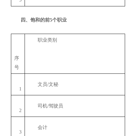
四、饱和的前5个职业
　　职业类别
序
号
　　文员/文秘
　1
　　司机/驾驶员
　2
　　会计
　3