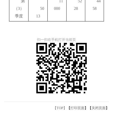
　　第
　　11
　　52
　　44
（3）
　　50
000
28
58
季度
13
扫一扫在手机打开当前页
【TOP】
【
打印页面
】【
关闭页面
】