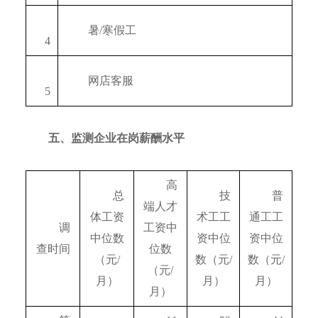
　　暑/寒假工
　4
　　网店客服
　5
五、监测企业在岗薪酬水平
　　高
　　总
　　技
　　普
端人才
体工资
术工工
通工工
　　调
工资中
中位数
资中位
资中位
查时间
位数
（元/
数（元/
数（元/
（元/
月）
月）
月）
月）