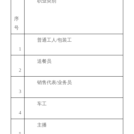
　　职业类别
序
号
　　普通工人/包装工
　1
　　送餐员
　2
　　销售代表/业务员
　3
　　车工
　4
　　主播
　5