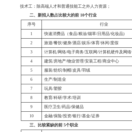
技术工：除高端人才和普通技能工之外人力资源；
二、新招人数占比较大的前
10个行业
序号
行业
1
快速消费品（食品/粮油/烟草/日用品/化妆品)
2
旅遊/餐饮/健身/酒店/娱乐/体育/休闲/度假
3
计算机/网络/电子商务/互联网/计算机硬件及网
4
建筑/房地产/物业管理/安装工程/商业中心
5
服装/纺织/制帽/皮具/羽绒
6
生产/制造业
7
玩具/塑胶
8
教育/科研/学术/培训
9
医疗卫生/药品/保健品
10
金融/保险/投资/银行/基金/证券
三、比较紧缺的前
5个职业