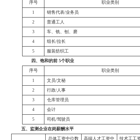
序号
职业类别
1
销售代表/业务员
2
普通工人
3
车、铣、刨、磨
4
组长/拉长
5
服装纺织工
四、饱和的前
5个职业
序号
职业类别
1
文员/文秘
2
行政/人事
3
仓库管理员
4
会计
5
司机/驾驶员
五、监测企业在岗薪酬水平
总体工资中位数
高端人才工资中
技术工工