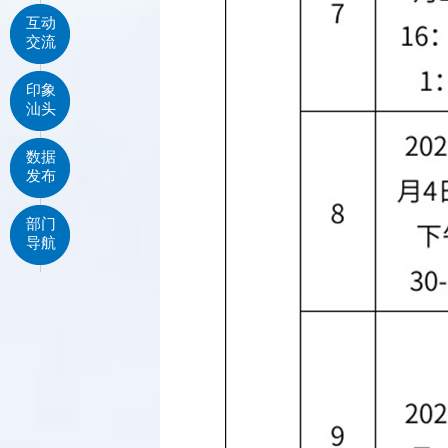
互动
交流
印象
汕头
数据
发布
部门
导航