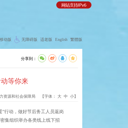
移动版
无障碍版
适老版
English
繁體版
分享到：
活动等你来
力资源和社会保障局
【字体：
大
中
小
】
暖”行动，做好节后务工人员返岗
将密集组织举办各类线上线下招