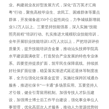
业。构建就业友好型发展方式，深化“百万英才汇南
粤”行动，聚焦高校毕业生、农民工、困难群体等重点
群体，开发储备超350个公益性岗位，力争城镇新增就
业3.2万人以上。三要坚持技能强基，深入实施“技能
照亮前程”培训行动。扎实推进大规模职业技能培训，
全年开展职业技能培训1.8万人次以上，严把培训评价
质量关，提升技能培训含金量，推动汕头技师学院高
水平建设圆满收官，打造契合产业发展的特色专业体
系。四要坚持提质扩面，筑牢民生保障底线。持续抓
好社保扩面征缴，稳妥落实渐进式延迟退休等制度改
革，全方位强化社保基金监管，实施社保跨区域通办
服务，推进社保卡“一卡通”多场景应用。五要坚持人
才引领，健全引育留用机制。加强专技人才队伍建
设，加强博士博士后工作平台建设，强化事业单位人
事管理，优化高层次人才服务，推动人力资源优势转