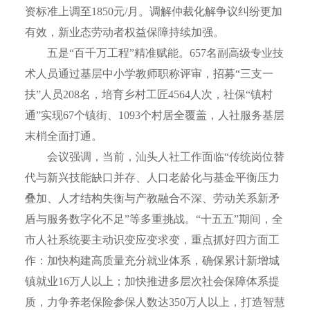
资标准上调至1850元/月。调解仲裁化解争议纠纷更加
有效，新业态劳动者权益保障持续加强。
五是“百千万工程”精准赋能。657名副高级专业技
术人员通过基层中小学教师职称评审，招募“三支一
扶”人员208名，培育乡村工匠4564人次，社保“镇村
通”实现67个镇街、1093个村居全覆盖，人社服务基层
末梢全面打通。
会议强调，当前，汕头人社工作面临“传统岗位替
代与新兴技能缺口并存、人口老龄化与基金平衡压力
叠加、人才结构失衡与产教融合不深、劳动关系新矛
盾与服务数字化不足”等多重挑战。“十五五”期间，全
市人社系统要主动识变应变求变，重点抓好四方面工
作：加快构建高质量充分就业体系，确保累计新增城
镇就业16万人以上；加快推进多层次社会保障体系提
质，力争养老保险参保人数达350万人以上，打造智慧