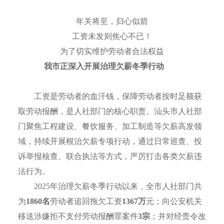
年关将至，归心似箭
工资未发则焦心不已！
为了切实维护劳动者合法权益
我市正深入开展治理欠薪冬季行动
工资是劳动者的血汗钱，保障劳动者按时足额获
取劳动报酬，是人社部门的核心职责。汕头市人社部
门聚焦工程建设、餐饮服务、加工制造等欠薪高发领
域，持续开展根治欠薪专项行动，通过日常巡查、投
诉举报核查、联合执法等方式，严厉打击各类欠薪违
法行为。
2025
年治理欠薪冬季行动
以来，全市人社部门共
为
1860
名
劳动者追回拖欠工资
1367
万
元；向公安机关
移送涉嫌拒不支付劳动报酬罪案件
3
宗
；
并对经责令改