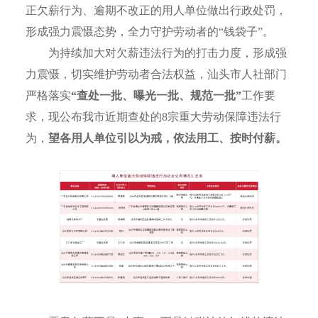
正欠薪行为、逾期不改正的
用人单位
做出行政处罚
，
形成
强力震慑
态势，全力守护劳动者的
“
钱袋子
”
。
为持续加大对欠薪违法行为的打击力度，形成强
力震慑，切实维护劳动者合法权益，汕头市人社部门
严格落实
“
查处一批、曝光一批、规范一批
”
工作要
求，现公布我市近期查处的
8
宗
重大
劳动保障违法行
为
，
望各用人单位引以为戒，依法用工、按时付薪。