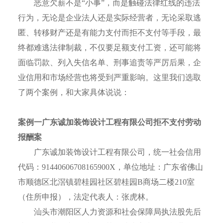
恶意欠薪不是
“小事”，而是触碰法律红线的违法
行为，无论是企业法人还是实际经营者，无论采取逃
匿、
转移财产
还是有能力支付而拒不支付等手段，最
终都难逃法律制裁，不仅要足额支付工资，还
可能
将
面临罚款、列入失信名单、刑事追责等严厉后果，企
业信用和市场经营也将受到严重影响。
这里我们选取
了两个案例，和大家具体说说：
案例一
广东诚加装饰设计工程有限公司
拒不支付劳动
报酬案
广东诚加装饰设计工程有限公司，统一社会信用
代码：91440606708165900X，单位地址：广东省佛山
市顺德区北滘镇碧桂园社区碧桂园B商场二楼210室
（住所申报），法定代表人：张虎林。
汕头市潮阳区人力资源和社会保障局执法股先后