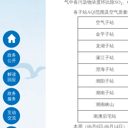
气中各污染物浓度环比除SO
、
2
各子站AQI范围及空气质量
空气子站
金平子站
龙湖子站
政务
濠江子站
公开
澄海子站
解读
回应
潮阳子站
潮南子站
政务
服务
潮南峡山
互动
南澳后宅站
交流
本周（06月8日-06月14