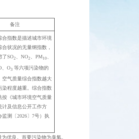
备注
综合指数是描述城市环境
综合状况的无量纲指数，
虑了SO
、NO
、PM
、
2
2
10
O、O
 等六项污染物的
3
，空气质量综合指数越大
污染程度越重。综合指数
法按《城市环境空气质量
统计及信息公开工作方
监测〔2026〕7号）执
质量为优良。首要污染物为臭氧。