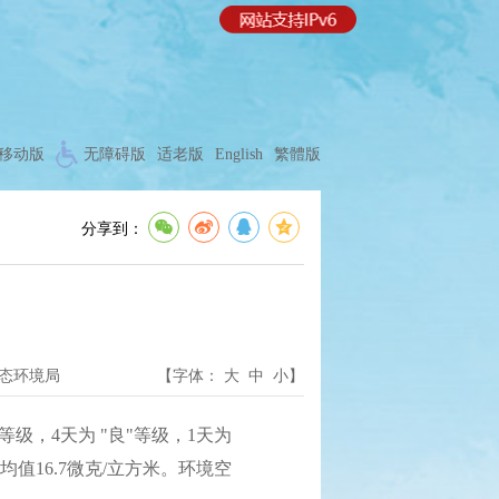
移动版
无障碍版
适老版
English
繁體版
分享到：
态环境局
【字体：
大
中
小
】
等级，4天为 "良"等级，1天为
均值16.7微克/立方米。环境空