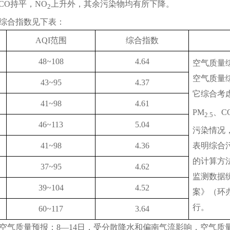
CO持平，NO
上升外，其余污染物均有所下降。
2
综合指数见下表：
AQI范围
综合指数
48~108
4.64
空气质量
空气质量
43~95
4.37
它综合考
41~98
4.61
PM
、C
2.5
46~113
5.04
污染情况
表明综合
41~98
4.36
的计算方
37~95
4.62
监测数据
39~104
4.52
案》（环办
行。
60~117
3.64
日）空气质量预报：8—14日，受分散降水和偏南气流影响，空气