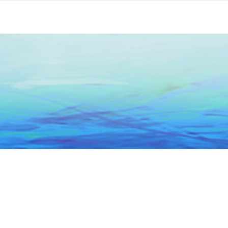
头市政务服务中心
关于本网
联系我们
网站地图
5066684号-1
粤公网安备 44051102000227号