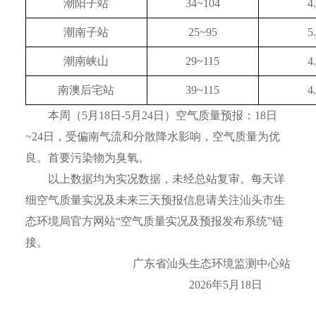
潮阳子站
34~104
4
潮南子站
25~95
5
潮南峡山
29~115
4
南澳后宅站
39~115
4
本周（5月18日-5月24日）空气质量预报：18日
~24日，受偏南气流和分散降水影响，空气质量为优
良。首要污染物为臭氧。
以上数据均为实况数据，未经总站复审。每天详
细空气质量实况及未来三天预报信息请关注汕头市生
态环境局官方网站“空气质量实况及预报发布系统”链
接。
广东省汕头生态环境监测中心站
2026年5月18日