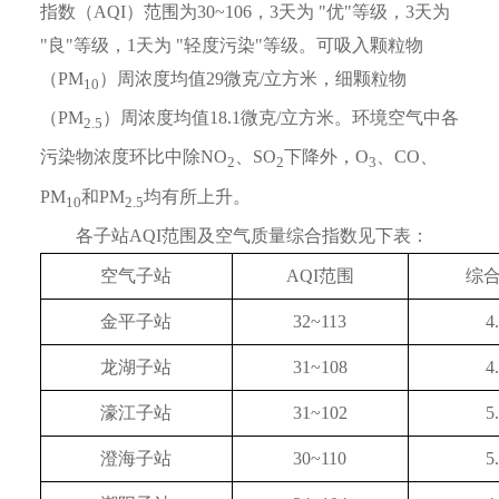
指数（AQI）范围为30~106，3天为 "优"等级，3天为
"良"等级，1天为 "轻度污染"等级。可吸入颗粒物
（PM
）周浓度均值29微克/立方米，细颗粒物
10
（PM
）周浓度均值18.1微克/立方米。环境空气中各
2.5
污染物浓度环比中除NO
、SO
下降外，O
、CO、
2
2
3
PM
和PM
均有所上升。
10
2.5
各子站AQI范围及空气质量综合指数见下表：
空气子站
AQI范围
综
金平子站
32~113
4
龙湖子站
31~108
4
濠江子站
31~102
5
澄海子站
30~110
5