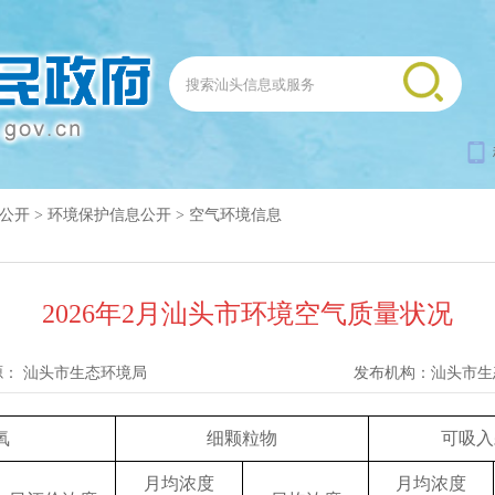
公开
>
环境保护信息公开
>
空气环境信息
2026年2月汕头市环境空气质量状况
源：
汕头市生态环境局
发布机构：
汕头市生
氧
细颗粒物
可吸入
月均浓度
月均浓度