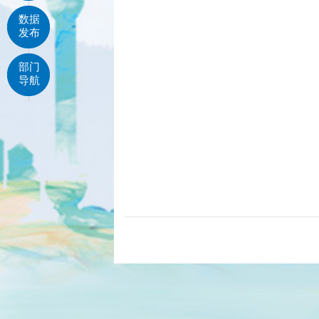
数据
发布
部门
导航