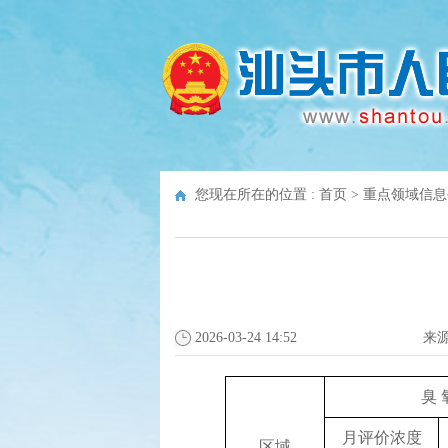
您现在所在的位置 :
首页
>
重点领域信息
2026-03-24 14:52
来
臭 
月评价浓度
区域