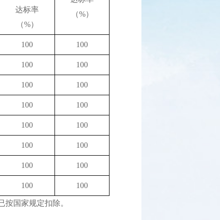
达标率
（%）
（%）
100
100
100
100
100
100
100
100
100
100
100
100
100
100
100
100
已按国家规定扣除。