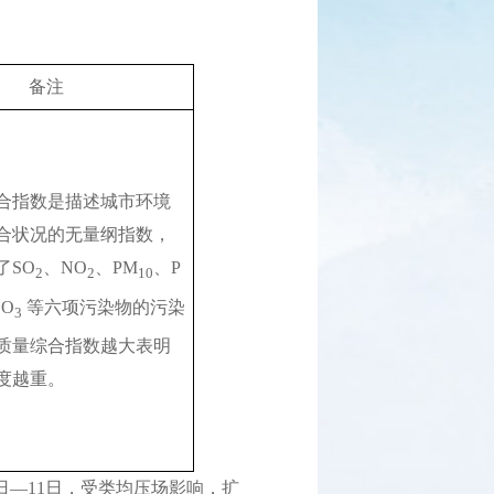
备注
合指数是描述城市环境
合状况的无量纲指数，
了SO
、NO
、PM
、P
2
2
10
O
 等六项污染物的污染
3
质量综合指数越大表明
度越重。
日—11日，受类均压场影响，扩