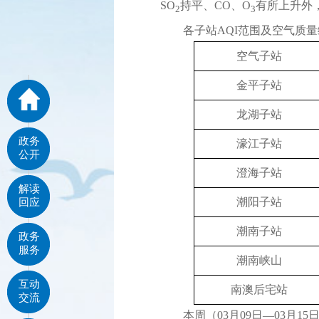
SO
持平、CO、O
有所上升外
2
3
各子站AQI范围及空气质量
空气子站
金平子站
龙湖子站
政务
濠江子站
公开
澄海子站
解读
潮阳子站
回应
潮南子站
政务
服务
潮南峡山
互动
南澳后宅站
交流
本周（03月09日—03月15