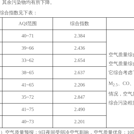
，其余污染物均有所下降。
综合指数见下表：
AQI范围
综合指数
40~71
2.384
39~66
2.436
空气质量综
33~62
2.654
空气质量综
38~65
2.637
它综合考虑
M
、CO、
41~65
2.206
2.5
情况，空气
35~72
2.847
综合污染程
41~75
2.490
40~73
2.201
日）空气质量预报：9日夜间受弱冷空气影响，空气质量优良；10