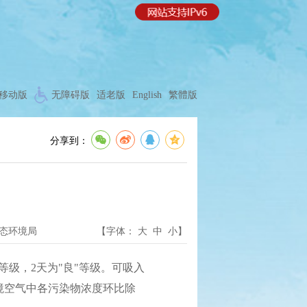
移动版
无障碍版
适老版
English
繁體版
分享到：
态环境局
【字体：
大
中
小
】
"等级，2天为"良"等级。可吸入
环境空气中各污染物浓度环比除