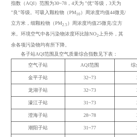
指数（AQI）范围为30~78，4天为 "优"等级，3天为
"良"等级。可吸入颗粒物（PM
）周浓度均值44微克/
10
立方米，细颗粒物（PM
）周浓度均值25微克/立方
2.5
米。环境空气中各污染物浓度环比除NO
上升外，其
2
余各项污染物均有所下降。
各子站AQI范围及空气质量综合指数见下表：
空气子站
AQI范围
综
金平子站
32~73
龙湖子站
32~73
濠江子站
31~73
澄海子站
28~78
潮阳子站
31~77