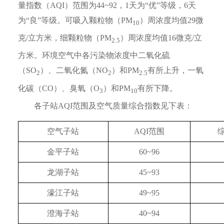
量指数（AQI）范围为44~92，1天为“优”等级，6天
为“良”等级。可吸入颗粒物（PM
）周浓度均值29微
10
克/立方米，细颗粒物（PM
）周浓度均值16微克/立
2.5
方米。环境空气中各污染物浓度中二氧化硫
（SO
）、二氧化氮（NO
）和PM
有所上升，一氧
2
2
2.5
化碳（CO）、臭氧（O
）和PM
有所下降。
3
10
各子站AQI范围及空气质量综合指数见下表：
空气子站
AQI范围
金平子站
60~96
龙湖子站
45~93
濠江子站
49~95
澄海子站
40~94