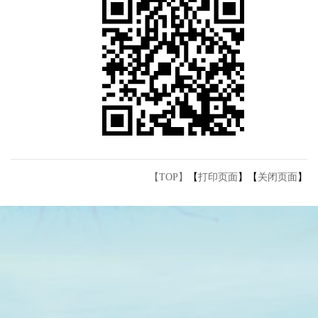
【TOP】
【
打印页面
】【
关闭页面
】