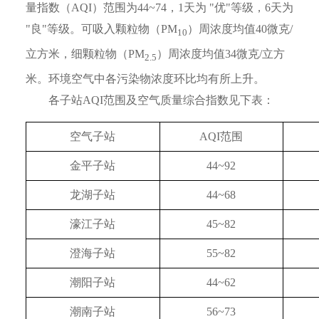
量指数（AQI）范围为44~74，1天为 "优"等级，6天为
"良"等级。可吸入颗粒物（PM
）周浓度均值40微克/
10
立方米，细颗粒物（PM
）周浓度均值34微克/立方
2.5
米。环境空气中各污染物浓度环比均有所上升。
各子站AQI范围及空气质量综合指数见下表：
空气子站
AQI范围
金平子站
44~92
龙湖子站
44~68
濠江子站
45~82
澄海子站
55~82
潮阳子站
44~62
潮南子站
56~73