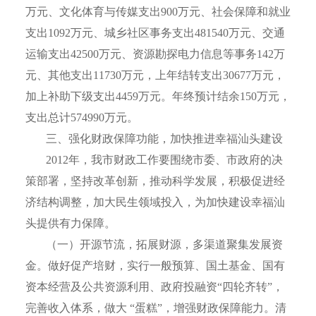
万元、文化体育与传媒支出
900
万元、社会保障和就业
支出
1092
万元、城乡社区事务支出
481540
万元、交通
运输支出
42500
万元、资源勘探电力信息等事务
142
万
元、其他支出
11730
万元，上年结转支出
30677
万元，
加上补助下级支出
4459
万元。年终预计结余
150
万元，
支出总计
574990
万元。
三、强化财政保障功能，加快推进幸福汕头建设
2012
年，我市财政工作要围绕市委、市政府的决
策部署，坚持改革创新，推动科学发展，积极促进经
济结构调整，加大民生领域投入，为加快建设幸福汕
头提供有力保障。
（一）开源节流，拓展财源，多渠道聚集发展资
金。做好促产培财，实行一般预算、国土基金、国有
资本经营及公共资源利用、政府投融资“四轮齐转”，
完善收入体系，做大 “蛋糕”，增强财政保障能力。清