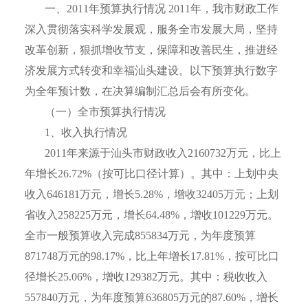
一、
2011
年预算执行情况
2011
年，我市财政工作
深入贯彻落实科学发展观，服务全市发展大局，坚持
改革创新，狠抓增收节支，保障和改善民生，推进经
济发展方式转变和幸福汕头建设。以下预算执行数字
为全年预计数，在决算编制汇总后会有所变化。
（一）全市预算执行情况
1
、收入执行情况
2011
年来源于汕头市财政收入
2160732
万元，比上
年增长
26.72%
（按可比口径计算）。其中：上划中央
收入
646181
万元，增长
5.28%
，增收
32405
万元；上划
省收入
258225
万元，增长
64.48%
，增收
101229
万元。
全市一般预算收入完成
855834
万元，为年度预算
871748
万元的
98.17%
，比上年增长
17.81%
，按可比口
径增长
25.06%
，增收
129382
万元。其中：税收收入
557840
万元，为年度预算
636805
万元的
87.60%
，增长