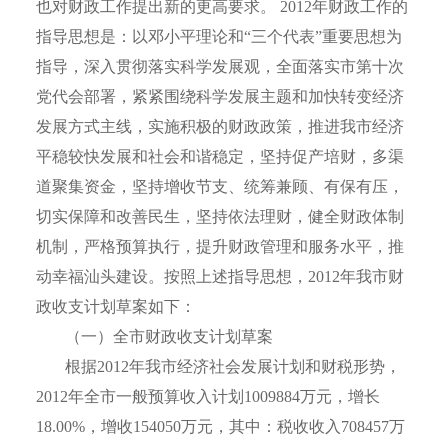
也对财政工作提出新的更高要求。
2012
年财政工作的
指导思想是：以邓小平理论和“三个代表”重要思想为
指导，深入贯彻落实科学发展观，全面落实市第十次
党代会部署，紧紧围绕科学发展主题和加快转变经济
发展方式主线，实施积极的财政政策，推进我市经济
平稳较快发展和社会和谐稳定，坚持促产培财，多渠
道聚集资金，坚持增收节支、统筹兼顾、有保有压，
切实保障和改善民生，坚持依法理财，健全财政体制
机制，严格预算执行，提升财政管理和服务水平，推
动幸福汕头建设。按照上述指导思想，
2012
年我市财
政收支计划草案如下：
（一）全市财政收支计划草案
根据
2012
年我市经济社会发展计划和财税形势，
2012
年全市一般预算收入计划
1009884
万元，增长
18.00%
，增收
154050
万元，其中：税收收入
708457
万