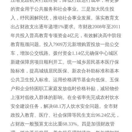
压缩党政机关行政经费，降低行政运行成本，将更多
的资金用于公共服务和社会事业。三是加大民生投
入，纾民困解民忧，推动社会事业发展。落实教育支
出占财政支出逐年递增
1%
要求。市财政
2008
年至
2011
年共投入普高教育专项资金
4
亿元，有效解决高中阶段
教育瓶颈问题。投入
7909
万元新增购置投放一批公交
车，增加公交线路。拨付资金
1.14
亿元确保中心城区
新建保障房项目顺利开工。统一城乡居民基本医疗保
险标准，提高城镇居民医保、新农合补助标准和基本
公共卫生投入标准。运用价格调节基金向低保、五保
户和企业特困职工家庭发放临时价格补贴，减轻物价
上涨对低收入群体的影响。在全省率先完成农村饮水
安全建设任务，解决
68.1
万人饮水安全问题。全市财
政投入教育、医疗、社会保障等民生支出
96.24
亿元，
占财政一般预算支出比重
68.33%
。四是加强财政管