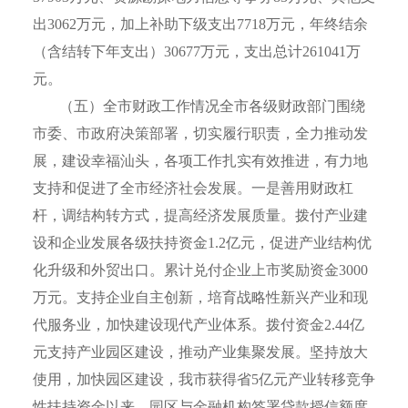
出
3062
万元，加上补助下级支出
7718
万元，年终结余
（含结转下年支出）
30677
万元，支出总计
261041
万
元。
（五）全市财政工作情况全市各级财政部门围绕
市委、市政府决策部署，切实履行职责，全力推动发
展，建设幸福汕头，各项工作扎实有效推进，有力地
支持和促进了全市经济社会发展。一是善用财政杠
杆，调结构转方式，提高经济发展质量。拨付产业建
设和企业发展各级扶持资金
1.2
亿元，促进产业结构优
化升级和外贸出口。累计兑付企业上市奖励资金
3000
万元。支持企业自主创新，培育战略性新兴产业和现
代服务业，加快建设现代产业体系。拨付资金
2.44
亿
元支持产业园区建设，推动产业集聚发展。坚持放大
使用，加快园区建设，我市获得省
5
亿元产业转移竞争
性扶持资金以来，园区与金融机构签署贷款授信额度