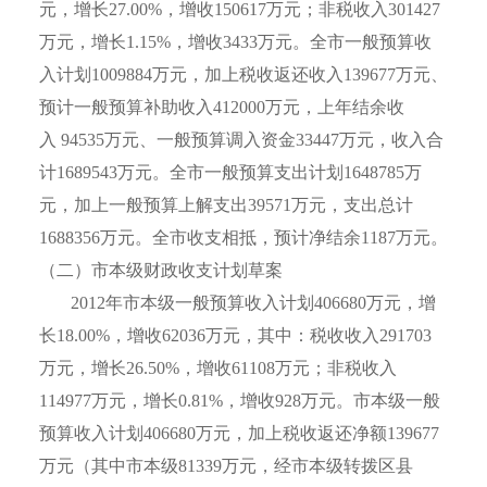
元，增长
27.00%
，增收
150617
万元；非税收入
301427
万元，增长
1.15%
，增收
3433
万元。全市一般预算收
入计划
1009884
万元，加上税收返还收入
139677
万元、
预计一般预算补助收入
412000
万元，上年结余收
入
94535
万元、一般预算调入资金
33447
万元，收入合
计
1689543
万元。全市一般预算支出计划
1648785
万
元，加上一般预算上解支出
39571
万元，支出总计
1688356
万元。全市收支相抵，预计净结余
1187
万元。
（二）市本级财政收支计划草案
2012
年市本级一般预算收入计划
406680
万元，增
长
18.00%
，增收
62036
万元，其中：税收收入
291703
万元，增长
26.50%
，增收
61108
万元；非税收入
114977
万元，增长
0.81%
，增收
928
万元。市本级一般
预算收入计划
406680
万元，加上税收返还净额
139677
万元（其中市本级
81339
万元，经市本级转拨区县