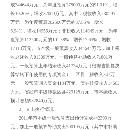
成
344644
万元，为年度预算
375000
万元的
91.91%
，增
长
10.26%
，增收
32069
万元。其中：税收收入
230595
万元，为年度预算
262500
万元的
87.85%
，增长
6.94%
，增收
14956
万元；非税收入
114049
万元，为年
度预算
112500
万元的
101.38%
，增长
17.65%
，增收
17113
万元。市本级一般预算收入
344644
万元，加上税
收返还收入
81339
万元、一般预算补助收入
71801
万
元、一般预算上年结余收入
41734
万元（根据省批复决
算结转下年使用的专项资金）、区县上解收入
347
万
元、一般预算调入资金
4184
万元、债券转贷收入
14663
万元、省经市本级转拨区县
429128
万元，市本级收入
预计总额
987840
万元。
2
、支出执行情况
2011
年市本级一般预算支出预计完成
442399
万
元，加上一般预算补助支出
500105
万元（其中市补助