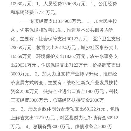
10980
万元。
1
、人员经费
159638
万元。
2
、公用经费
和车辆经费
17775
万元。
——专项经费支出
314968
万元。
1
、加大民生投
入，切实保障和改善民生，推进基本公共服务均等
化，主要有：社会保障支出
30123
万元，医疗卫生支出
29059
万元，教育支出
26134
万元，城乡社区事务支出
16569
万元，环境保护支出
18267
万元，农林水事务支
出
20031
万元，住房保障支出
7123
万元，价格调节支出
3000
万元。
2
、加大力度支持产业转型升级，推进经
济发展方式转变，主要有：战略性新兴产业发展扶持
资金
2500
万元，扶持企业进出口资金
1900
万元，科技
三项经费
3000
万元，总部经济扶持资金
2000
万
元。
3
、涉及财政体制分配专项支出
68122
万元，包括
上解省支出
17210
万元，对区县财力性补助资金
50912
万元。
4
、总预备费
3000
万元、偿债准备金
2000
万