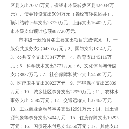
区县支出
76071
万元，省经市本级转拨区县
424034
万
元）、债券转贷支出
5094
万元（省经市转拨区县）、
预计结转下年支出
23720
万元、上解支出
16402
万元，
市本级支出预计总额
987720
万元。
市本级一般预算各主要支出项目完成情况：
1
、一
般公共服务支出
64355
万元；
2
、国防支出
1314
万元；
3
、公共安全支出
73847
万元；
4
、教育支出
45116
万
元；
5
、科学技术支出
3771
万元；
6
、文化体育与传媒
支出
8837
万元；
7
、社会保障和就业支出
54585
万元；
8
、医疗卫生支出
36923
万元；
9
、环境保护支出
25839
万元；
10
、城乡社区事务支出
22950
万元；
11
、农林水
事务支出
15585
万元；
12
、交通运输支出
37463
万元；
13
、工业商业金融等事务支出
12991
万元；
14
、国土资
源气象等事务支出
3404
万元；
15
、住房保障支出
19295
万元；
16
、国债还本付息支出
550
万元；
17
、其他支出