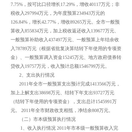
7.75%
，按可比口径增长
17.29%
，增收
40117
万元；非
税收入
297994
万元，为年度预算
234943
万元的
126.84%
，增长
42.77%
，增收
89265
万元。全市一般预
算收入
855834
万元，加上税收返还收入
139677
万元、
一般预算补助收入
437497
万元、一般预算上年结余收
入
78789
万元（根据省批复决算结转下年使用的专项资
金）、一般预算调入资金
15245
万元、地方政府债券转
贷收入
19757
万元，收入预计总额
1546799
万元。
2
、支出执行情况
2011
年全市一般预算支出预计完成
1413566
万元，
加上上解支出
38698
万元、结转下年支出
93727
万元
（结转下年使用的专项资金），支出总计
1545991
万
元。
2011
年全市财政收支相抵，净结余
808
万元。
（二）市本级预算执行情况
1
、收入执行情况
2011
年市本级一般预算收入完