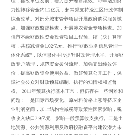
理，抓改革促发展，着力提升理财绩效。每年增加财
力性转移资金约
1.2
亿元，超常规支持濠江区行政体制
综合改革。对部分城市管养项目开展政府购买服务试
点。加强财政监督检查，开展涉农资金专项检查。加
强市本级财政性资金投资项目工程预、结（决）算审
核，共核减资金
1.02
亿元。推行“财政业务信息管理一
体化系统”，以信息化手段提升财政管理水平。开展财
政专户清理，规范资金拨付流程。加强支出绩效评
价，提高财政资金使用效益。做好预算公开工作，保
障社会公众对财政预算编制、执行的知情权和监督
权。
2011
年预算执行基本正常，但仍存在一些困难和
问题：一是国际市场变化、原材料价格上涨等挤压企
业利润空间，加上结构性减税等政策性因素影响，税
收收入缺口
7.9
亿元，影响一般预算收支执行。二是土
地资源、公共资源利用及政府投融资平台建设潜力未