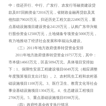
中：偿还开行、中行、广发行、农发行等融资建设贷
款及
BT
回购资金
72016
万元，省财政金融再贷款及其
他扣款
79020
万元，归还历史工程欠款
22490
万元，重
点基础设施项目建设资金
24129
万元，认购广东华兴银
行股份资金
12500
万元，土地储备专项资金
5000
万元，
有力地推动了经济社会发展和幸福汕头建设。
（三）
2011
年地方政府债券转贷资金安排
2011
年地方政府债券转贷资金
19757
万元，其中：
市本级
14663
万元，区县
5094
万元。具体项目安排如
下：
1
、保障性安居工程建设项目
6049
万元（相应调整
年度预算项目支出计划）。
2
、农村民生工程和农村基
础设施项目
1100
万元。
3
、医疗卫生、教育文化等社会
事业基础设施项目
1304
万元。
4
、生态建设工程项目
2706
万元。
5
、重点基础设施项目
8598
万元。
（四）政府性基金收支执行情况