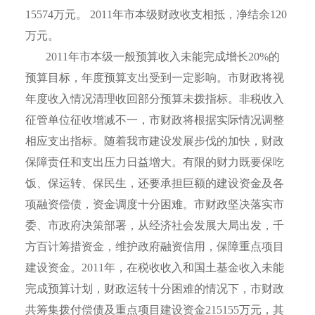
15574
万元。
2011
年市本级财政收支相抵，净结余
120
万元。
2011
年市本级一般预算收入未能完成增长
20%
的
预算目标，年度预算支出受到一定影响。市财政将视
年度收入情况清理收回部分预算未拨指标。非税收入
征管单位征收增减不一，市财政将根据实际情况调整
相应支出指标。随着我市建设发展步伐的加快，财政
保障责任和支出压力日益增大。有限的财力既要保吃
饭、保运转、保民生，还要承担巨额的建设资金及各
项融资偿债，资金调度十分困难。市财政坚决落实市
委、市政府决策部署，从经济社会发展大局出发，千
方百计筹措资金，维护政府融资信用，保障重点项目
建设资金。
2011
年，在税收收入和国土基金收入未能
完成预算计划，财政运转十分困难的情况下，市财政
共筹集拨付偿债及重点项目建设资金
215155
万元，其