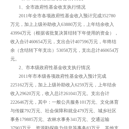
1
、全市政府性基金收支执行情况
2011
年全市各项政府性基金收入预计完成
352780
万元，加上上级补助收入
63880
万元，上年结余收入
43994
万元（根据省批复决算结转下年使用的资金），
收入合计
460654
万元，支出合计
407596
万元，年终结
余（含结转下年支出）
53058
万元，支出总计
460654
万
元。
2
、市本级政府性基金收支执行情况
2011
年市本级各项政府性基金收入预计完成
225162
万元，加上上级补助收入
6259
万元，上年结余
收入
29620
万元，收入总计
261041
万元。支出合计
222646
万元，其中：一般公共服务
101
万元、文化体育
与传媒
792
万元、社会保障和就业
479
万元、城乡社区
事务
179885
万元、农林水事务
341
万元、交通运输
37903
万元、资源勘探电力信息等事务
83
万元、其他支