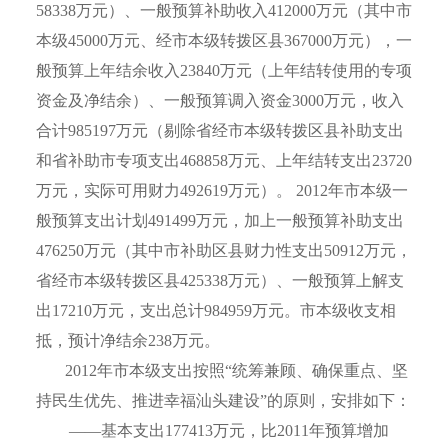
58338
万元）、一般预算补助收入
412000
万元（其中市
本级
45000
万元、经市本级转拨区县
367000
万元），一
般预算上年结余收入
23840
万元（上年结转使用的专项
资金及净结余）、一般预算调入资金
3000
万元，收入
合计
985197
万元（剔除省经市本级转拨区县补助支出
和省补助市专项支出
468858
万元、上年结转支出
23720
万元，实际可用财力
492619
万元）。
2012
年市本级一
般预算支出计划
491499
万元，加上一般预算补助支出
476250
万元（其中市补助区县财力性支出
50912
万元，
省经市本级转拨区县
425338
万元）、一般预算上解支
出
17210
万元，支出总计
984959
万元。市本级收支相
抵，预计净结余
238
万元。
2012
年市本级支出按照“统筹兼顾、确保重点、坚
持民生优先、推进幸福汕头建设”的原则，安排如下：
——基本支出
177413
万元，比
2011
年预算增加