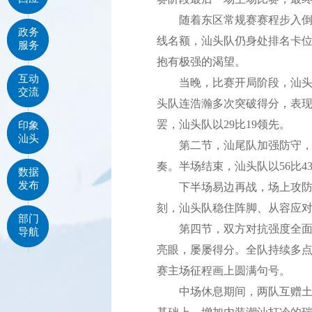
随着东区常规赛赛程步入倒数
政务
线名额，汕头队仍身处排名卡
服务
抱有极强的渴望。
互动
当晚，比赛开局阶段，汕头队
交流
头队连浩瀚多次突破得分，表现
罢，汕头队以29比19领先。
印象
汕头
第二节，汕尾队加强防守，并
奏。半场结束，汕头队以56比4
数据
发布
下半场易边再战，场上攻防转
刻，汕头队稳住阵脚、从容应对
部门
第四节，双方对抗强度全面升
导航
亮眼，屡屡得分。全队持续多点
赛主场征程画上圆满句号。
中场休息期间，两队互赠土特