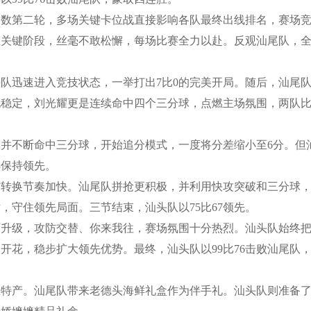
第二轮，多场关键卡位战直接影响各队最终出线排名，赛场竞
位关键阶段，丝毫不敢松懈，每场比赛全力以赴。反观汕尾队，
迅速进入竞技状态，一举打出7比0的完美开局。随后，汕尾队
稳定，刘光耀更是连续命中四个三分球，点燃主场氛围，两队比
不断命中三分球，开始追分模式，一度将分差缩小至6分。但
3保持领先。
换节奏加快。汕尾队拼抢更积极，并利用快攻突破和三分球，
，守住领先局面。三节结束，汕头队以75比67领先。
级，攻防交替、你来我往，赛场氛围十分热烈。汕头队始终把
开花，稳步扩大领先优势。最终，汕头队以99比76击败汕尾队
产。汕尾队带来老德头海鲜礼盒作为伴手礼。汕头队则准备了特