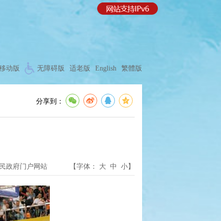
移动版
无障碍版
适老版
English
繁體版
分享到：
民政府门户网站
【字体：
大
中
小
】