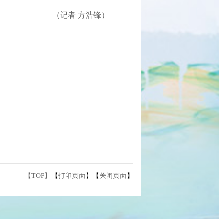
（记者 方浩锋）
【TOP】
【
打印页面
】【
关闭页面
】