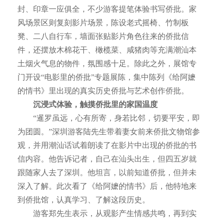
封、印章一应俱全，不少游客提笔体验书写侨批。家
风场景区则复刻影片场景，陈设老式摇椅、竹制板
凳、二八自行车，墙面张贴影片角色往来的侨批信
件，还摆放木棉花干、橄榄菜、咸猪肉等充满潮汕本
土烟火气息的物件，氛围感十足。除此之外，展馆专
门开设“电影里的侨批”专题展陈，集中陈列《给阿嬷
的情书》里出现的真实历史侨批与艺术创作侨批。
沉浸式体验，触摸侨批里的家国温度
“暹罗虽远，心有所寄，身若比邻，切要平安，即
为团圆。”深圳游客陆先生带着妻女前来侨批文物馆参
观，并用潮汕话试着朗读了在影片中出现的侨批的书
信内容。他告诉记者，自己在汕头出生，但四五岁就
跟随家人去了深圳。他坦言，以前知道侨批，但并未
深入了解。此次看了《给阿嬷的情书》后，他特地来
到侨批馆，认真学习、了解这段历史。
游客郑先生表示，从观影产生情感共鸣，再到实