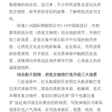
胞艰难的创业史。连日来，不少市民游客走进汕头侨
批文物馆，探寻侨批背后的故事，了解侨批历史与文
化。
恰逢5·18国际博物馆日与5·19中国旅游日，市档
案馆侨批分馆（侨批文物馆）结合电影情节，升级打
造三处场景，还首次集中展出影片中出现的相关侨
批，让侨批文化走出电影银幕、走近群众。市民游客
纷纷逛展馆、打卡留念，在实景体验中触摸历史温
度，读懂潮汕华侨远赴海外艰辛打拼、心系故土的赤
诚家国情怀。
结合影片剧情，侨批文物馆打造升级三大场景
三处场景中，红头船观影区依照红头船原貌打造
沉浸式体验空间，摆放仿真航海木箱、粗麻绳、老式
木桶等复古物件，复刻出潮汕先辈“背个包裹过暹
罗”远赴南洋谋生的离别启程场景。写批体验区与家风
场景区也人气满满，在写批体验区，笔墨、纸张、批