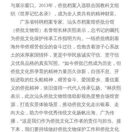
与展示窗口。2013年，侨批档案入选联合国教科文组
织《世界记忆名录》，成为全人类共有的精神财富。
广东省特聘档案专家、汕头市档案馆侨批分馆
（侨批文物馆）名誉馆长林庆熙表示，总书记的嘱托
为侨批文化保护传承工作指明方向。一纸侨批镌刻着
海外华侨艰苦创业的奋斗过往，也饱含着游子心系故
土的浓厚家国情怀，更是中华民族诚实守信、坚守信
义优良品格的真实写照。“如今侨批已然成为历史，但
侨批文化所孕育的精神力量历久弥新，自强不息、开
拓进取的红头船精神，艰苦奋斗、爱国爱乡、重信重
义的侨批精神，依旧值得一代代人传承弘扬。”林庆熙
表示，此次汕头侨批文物馆借助影视热度整合场馆资
源，打造实景体验场景，推动侨批文化走出银幕、走
向大众，助力中华优秀传统文化扬帆出海、广为传
播，“这是我们作为侨批文化工作者的责任与担当。接
下来，我们要持续做好侨批文物保护工作和侨批文化