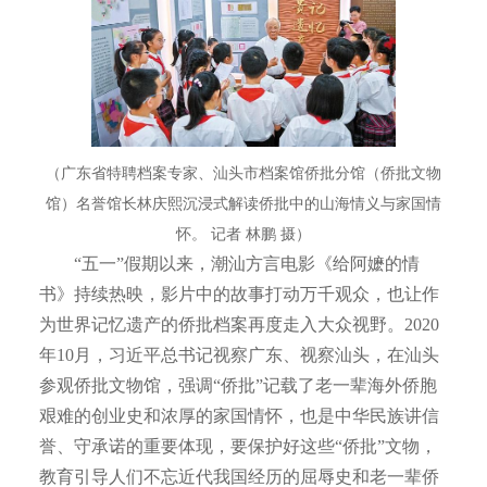
（广东省特聘档案专家、汕头市档案馆侨批分馆（侨批文物
馆）名誉馆长林庆熙沉浸式解读侨批中的山海情义与家国情
怀。 记者 林鹏 摄）
“五一”假期以来，潮汕方言电影《给阿嬷的情
书》持续热映，影片中的故事打动万千观众，也让作
为世界记忆遗产的侨批档案再度走入大众视野。2020
年10月，习近平总书记视察广东、视察汕头，在汕头
参观侨批文物馆，强调“侨批”记载了老一辈海外侨胞
艰难的创业史和浓厚的家国情怀，也是中华民族讲信
誉、守承诺的重要体现，要保护好这些“侨批”文物，
教育引导人们不忘近代我国经历的屈辱史和老一辈侨