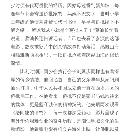
少时便有代写侨批的经历。因姑母过番到新加坡，每
逢年节都会寄送侨批家书，妈妈不识文字，当时小学
三年级的他便常常帮忙代写书信，早早与侨批结下不
解之缘，“所以我从小就是个写批人了！”蔡汕长笑着
说道。蔡汕长还告诉记者，自己也去看了参演的这部
电影，数次被影片中的真情故事打动落泪，感慨山海
相隔难断两地相思，一纸侨批承载着跨越山海的绵长
深情。
比利时潮汕同乡会执行会长刘延庆同样也有着深
厚的侨乡情结。他回忆道，自己的父亲早年从潮阳到
汕头打拼，中华人民共和国成立前一直在西堤片区的
侨批局工作。在他看来，侨批不仅是家书与钱款往来
的载体，更是坚守诚信的精神契约。他先后两次观看
《给阿嬷的情书》，每一次都深受触动，影片呈现了
海外华侨艰难创业的奋斗历程，是潮汕地域文化的生
动缩影，他希望电影有机会在海外上映，让侨胞以及