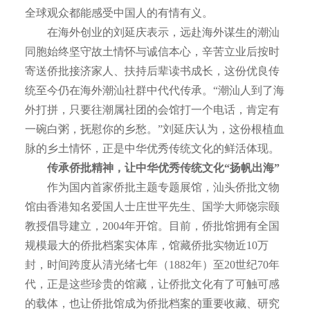
全球观众都能感受中国人的有情有义。
在海外创业的刘延庆表示，远赴海外谋生的潮汕
同胞始终坚守故土情怀与诚信本心，辛苦立业后按时
寄送侨批接济家人、扶持后辈读书成长，这份优良传
统至今仍在海外潮汕社群中代代传承。“潮汕人到了海
外打拼，只要往潮属社团的会馆打一个电话，肯定有
一碗白粥，抚慰你的乡愁。”刘延庆认为，这份根植血
脉的乡土情怀，正是中华优秀传统文化的鲜活体现。
传承侨批精神，让中华优秀传统文化“扬帆出海”
作为国内首家侨批主题专题展馆，汕头侨批文物
馆由香港知名爱国人士庄世平先生、国学大师饶宗颐
教授倡导建立，2004年开馆。目前，侨批馆拥有全国
规模最大的侨批档案实体库，馆藏侨批实物近10万
封，时间跨度从清光绪七年（1882年）至20世纪70年
代，正是这些珍贵的馆藏，让侨批文化有了可触可感
的载体，也让侨批馆成为侨批档案的重要收藏、研究