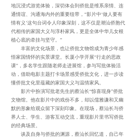
地沉浸式游览体验，深切体会到侨批是维系亲情、连
通情谊、沟通海内外的重要纽带，“影片中‘做人要有
情有义’这句台词令人印象深刻，这不仅是潮汕侨胞代
代相传的家国大义与淳朴家风，更是全体中华儿女根
植心底的牵挂与坚守。”
丰富的文化场景，也让侨批文物馆成为青少年感
悟家国情怀的实景课堂。长厦小学开展“行走的思政
课”，多名学生跟随老师走进展馆，参与写批体验活
动，借助电影主题打卡场景感受侨批文化，进一步读
懂侨批文化里蕴藏的家国大义与温情家风。
影片中扮演写批老先生的蔡汕长“惊喜现身”侨批
文物馆。他在影片中的戏份不多，却以儒雅谦和又幽
默的形象给观众留下深刻印象。在现场，蔡汕长与侨
界人士、学生、游客互动交流，重现影片里书写侨批
的经典场景。
谈及自身与侨批的渊源，蔡汕长回忆道，自己年