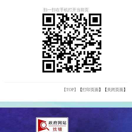
扫一扫在手机打开当前页
【TOP】
【
打印页面
】【
关闭页面
】