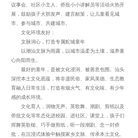
议事会、社区小主人、侨批小小讲解员等活动火热开
展，鼓励孩子大胆发声、建言献策，让儿童看见城
市、参与城市、共建城市。
文化环境友好：
文脉润心，打造专属鮀城童年
以潮汕文脉为雨露，以城市温柔为土壤，滋养童
心向阳而生。
最好的童年，是被文化浸润、被善意包围。汕头
深挖本土文化底蕴，将非遗民俗、家风美德、生态教
育融入日常生活，打造有烟火气、有文化味、有少年
感的成长环境。
文化育人，润物无声。英歌舞、潮剧、剪纸以及
侨批文化等常态化进校园、进社区。课堂上，孩子们
挥舞英歌槌、巧手做剪纸，听一段潮剧、念一封侨
批，在沉浸式体验中触摸家乡文脉、传承本土文化、