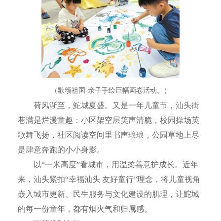
（歌颂祖国-亲子手绘巨幅画卷活动。）
荷风渐至，鮀城夏盛。又是一年儿童节，汕头街
巷满是烂漫童趣：小区架空层笑声清脆，校园操场英
歌舞飞扬，社区阅读空间里书声琅琅，公园草地上尽
是肆意奔跑的小小身影。
以“一米高度”看城市，用温柔善意护成长。近年
来，汕头紧扣“幸福汕头 友好童行”理念，将儿童视角
嵌入城市更新、民生服务与文化建设的肌理，让鮀城
的每一份童年，都有烟火气和归属感。