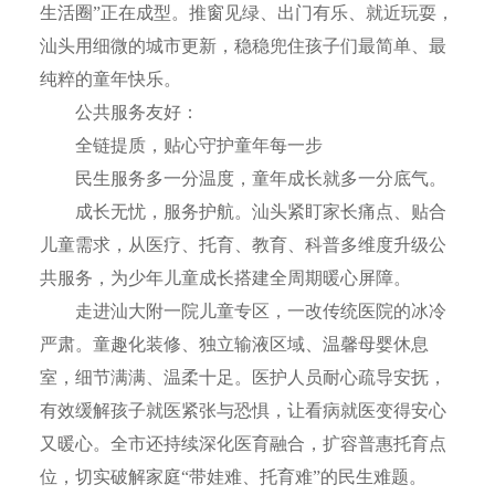
生活圈”正在成型。推窗见绿、出门有乐、就近玩耍，
汕头用细微的城市更新，稳稳兜住孩子们最简单、最
纯粹的童年快乐。
公共服务友好：
全链提质，贴心守护童年每一步
民生服务多一分温度，童年成长就多一分底气。
成长无忧，服务护航。汕头紧盯家长痛点、贴合
儿童需求，从医疗、托育、教育、科普多维度升级公
共服务，为少年儿童成长搭建全周期暖心屏障。
走进汕大附一院儿童专区，一改传统医院的冰冷
严肃。童趣化装修、独立输液区域、温馨母婴休息
室，细节满满、温柔十足。医护人员耐心疏导安抚，
有效缓解孩子就医紧张与恐惧，让看病就医变得安心
又暖心。全市还持续深化医育融合，扩容普惠托育点
位，切实破解家庭“带娃难、托育难”的民生难题。