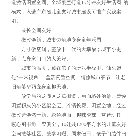
造激活闲置空间、全域覆盖打造15分钟友好生活圈”的
模式，入选广东省儿童友好城市建设可推广实践案
例。
成长空间友好：
微改焕新，城市边角地变身童年乐园
方寸微空间，盛放下一代的大幸福；城市小更
新，点亮家门口的大美好。
城市的温度，藏在孩子的玩乐半径里。汕头聚
焦“一米视角”，盘活闲置空间、精修城市细节，让老
旧角落华丽变身童趣天地。
放学后的龙湖区龙腾街道，画面格外治愈。曾经
闲置积灰的小区架空层、冷清长廊、闲置空地，经过
微改造焕然一新。彩色地面、趣味滑梯、益智玩具、
暖心图书角一应俱全，10处共1200平方米的儿童友好
空间散落社区。放学闲暇、周末假日，孩子们结伴阅