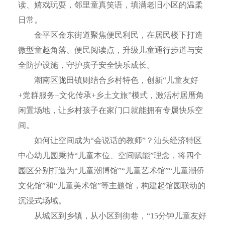
读、嬉戏玩耍，邻里童真笑语，填满老旧小区的温柔
日常。
金平区金东街道聚焦便民利民，在居民楼下打造
微型童趣角落、便民阅读点，升级儿童通行步道与安
全防护设施，守护孩子安全快乐成长。
潮南区陇田镇则结合乡村特色，创新“儿童友好
+党群服务+文化传承+乡土文旅”模式，激活村居厝角
闲置场地，让乡村孩子在家门口就能拥有专属快乐空
间。
如何让空间成为“会说话的教师”？汕头经济特区
中心幼儿园秉持“儿童本位、空间赋能”理念，将四个
园区分别打造为“儿童潮博馆”“儿童艺术馆”“儿童潮侨
文化馆”和“儿童美术馆”等主题馆，构建起馆园联动的
沉浸式场域。
从城区到乡镇，从小区到街巷，“15分钟儿童友好