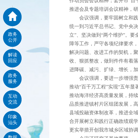
作动员会会议精神；套开市“百
推进会及专题培训会议精神，
会议强调，要牢固树立和践行
统一到习近平总书记、党中央决
政务
立”、坚决做到“两个维护”。
公开
障等工作，严守各项纪律要求
解决问题、改进工作的契机，
解读
回应
收、狠抓整改，做到件件有着
进降碳、减污、扩绿、增长，加
政务
会议强调，要进一步增强责任
服务
推动“百千万工程”实现“五年显
推动海洋经济高质量发展，持
互动
交流
品质推进镇村片区组团发展，
县域投融资体制改革，推进全
印象
合开展树立和践行正确政绩观
汕头
更实举措开创我市城乡区域协
数据