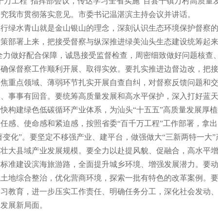
千万工程”指挥部会议，传达学习全省实施“百县千镇万村高质量
研究我市贯彻落实意见。市委书记温湛滨主持会议并讲话。
绿水青山就是金山银山的理念，深刻认识生态环境保护督察的
策部署上来，把接受督察与纵深推进绿美汕头生态建设统筹起来
要全力做好配合保障，诚恳接受监督检查，周密细致做好问题核查
，确保督察工作顺利开展、取得实效。要扎实推进边督边改，把
聚焦重点领域、薄弱环节扎实开展自查自纠，对督察反馈问题和
落、事事有回音。要统筹高质量发展和高水平保护，深入打好蓝
快构建绿色低碳循环产业体系，为汕头“十五五”高质量发展厚
感、使命感和紧迫感，按照省委“百千万工程”工作部署，拿出
著变化”。要坚定不移强产业、建平台，做强做大“三新两特一大”
续壮大县域产业发展规模。要全力以赴提风貌、促融合，高水平
高标准建设滨海旅游路，全面提升城乡环境、增强发展潜力。要
域土地综合整治，优化营商环境，探索一批有特色的改革案例。
学习教育，进一步压实工作责任、明确任务分工，深化社会发动
调发展新局面。