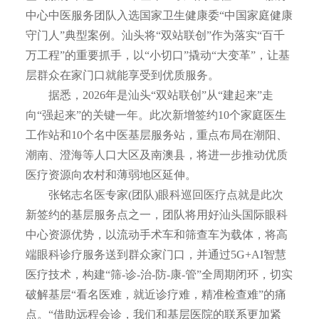
中心中医服务团队入选国家卫生健康委“中国家庭健康
守门人”典型案例。汕头将“双站联创”作为落实“百千
万工程”的重要抓手，以“小切口”撬动“大变革”，让基
层群众在家门口就能享受到优质服务。
据悉，2026年是汕头“双站联创”从“建起来”走
向“强起来”的关键一年。此次新增签约10个家庭医生
工作站和10个名中医基层服务站，重点布局在潮阳、
潮南、澄海等人口大区及南澳县，将进一步推动优质
医疗资源向农村和薄弱地区延伸。
张铭志名医专家(团队)眼科巡回医疗点就是此次
新签约的基层服务点之一，团队将用好汕头国际眼科
中心资源优势，以流动手术车和筛查车为载体，将高
端眼科诊疗服务送到群众家门口，并通过5G+AI智慧
医疗技术，构建“筛-诊-治-防-康-管”全周期闭环，切实
破解基层“看名医难，就近诊疗难，精准检查难”的痛
点。“借助远程会诊，我们和基层医院的联系更加紧