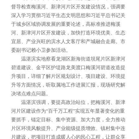
督导检查梅溪河、新津河片区开发建设情况，强调要
深入学习贯彻习近平生态文明思想和习近平总书记关
于城乡区域协调发展的重要论述，高标准推进梅溪
河、新津河片区开发建设，加快打造环境优美、生态
宜居、产业兴旺的滨水人文客厅和产城融合走廊。市
委副书记赖小卫参加活动。
温湛滨实地察看龙湖区新海街道坝尾片区新津河
碧道建设、金平区护堤路龙美渡口梅溪河碧道改造提
升项目，详细了解片区规划设计、项目建设、环境提
升等方面情况，听取属地工作进展汇报，现场研究解
决堵点难点问题。
温湛滨强调，要提高政治站位，把梅溪河、新津
河片区建设作为“百千万工程”实现五年显著变化的重
要抓手，锚定目标、集中资源、加大力度，全力推动
片区环境风貌提升、产业能级提质增效、镇村集中连
片建设，把项目打造成暖人心的民心工程，让群众享