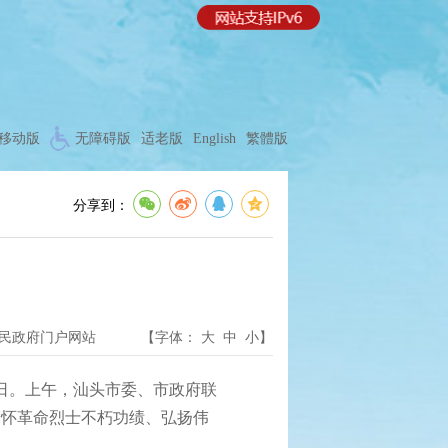
移动版
无障碍版
适老版
English
繁體版
分享到：
民政府门户网站
【字体：
大
中
小
】
日。上午，汕头市委、市政府联
缅怀革命烈士不朽功绩、弘扬伟