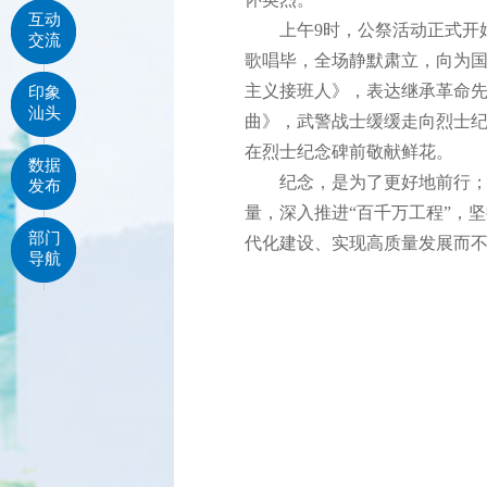
互动
上午9时，公祭活动正式开始
交流
歌唱毕，全场静默肃立，向为
主义接班人》，表达继承革命
印象
汕头
曲》，武警战士缓缓走向烈士
在烈士纪念碑前敬献鲜花。
数据
纪念，是为了更好地前行；缅
发布
量，深入推进“百千万工程”，
部门
代化建设、实现高质量发展而
导航