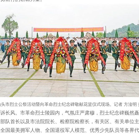
汕头市烈士公祭活动暨向革命烈士纪念碑敬献花篮仪式现场。记者 方淦明 
长风。市革命烈士陵园内，气氛庄严肃穆，烈士纪念碑巍然矗
汕部队首长以及市法院院长、检察院检察长，有关区、有关单位
、全国最美拥军人物、全国退役军人模范、优秀少先队员等各界