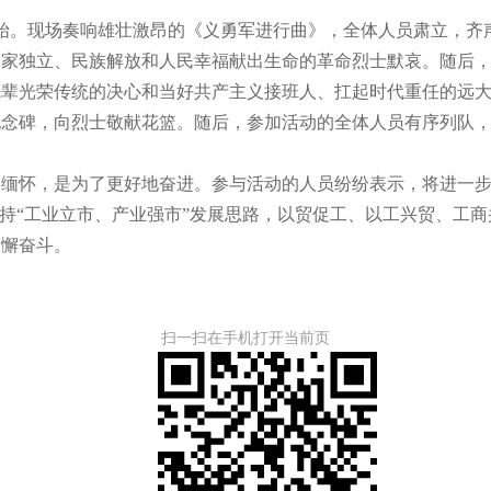
。现场奏响雄壮激昂的《义勇军进行曲》，全体人员肃立，齐
国家独立、民族解放和人民幸福献出生命的革命烈士默哀。随后
先辈光荣传统的决心和当好共产主义接班人、扛起时代重任的远
纪念碑，向烈士敬献花篮。随后，参加活动的全体人员有序列队
怀，是为了更好地奋进。参与活动的人员纷纷表示，将进一步
坚持“工业立市、产业强市”发展思路，以贸促工、以工兴贸、工
不懈奋斗。
扫一扫在手机打开当前页