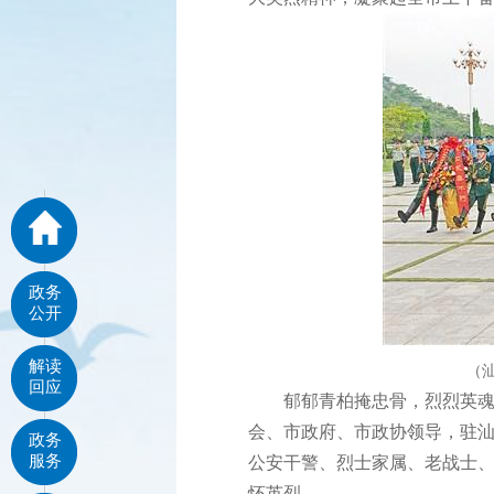
政务
公开
解读
（
回应
郁郁青柏掩忠骨，烈烈英魂诉
会、市政府、市政协领导，驻
政务
服务
公安干警、烈士家属、老战士
怀英烈。