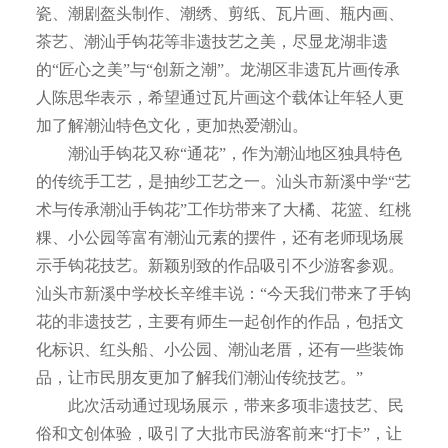
瓷、潮剧盔头制作、潮绣、剪纸、瓦片画、瓶内画、
茶艺、潮汕手钩花等非遗技艺之美，尽显龙湖非遗
的“匠心之美”与“创新之潮”。龙湖区非遗瓦片画传承
人陈思华表示，希望通过瓦片画这个载体让年轻人更
加了解潮汕特色文化，更加热爱潮汕。
潮汕手钩花又称“通花”，作为潮汕地区独具特色
的传统手工艺，是抽纱工艺之一。汕头市新溪中学“艺
术与传承潮汕手钩花”工作坊带来了大橘、花篮、红桃
粿、小公园等富有潮汕元素的摆件，还有老师现场展
示手钩花技艺。新颖别致的作品吸引不少游客参观。
汕头市新溪中学校长辛维丰说：“今天我们带来了手钩
花的非遗技艺，主要有师生一起创作的作品，包括文
化标识、红头船、小公园、潮汕老厝，还有一些装饰
品，让市民朋友更加了解我们潮汕传统技艺。”
此次活动通过现场展示，带来多项非遗技艺、民
俗和文创体验，吸引了大批市民游客前来“打卡”，让