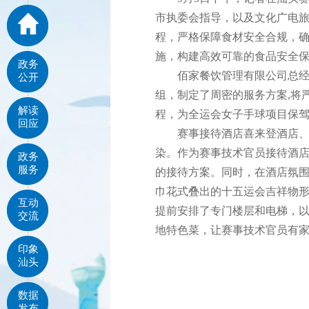
市执委会指导，以及文化广电
程，严格保障食材安全合规，
施，构建高效可靠的食品安全保
政务
佰家餐饮管理有限公司总经理
公开
组，制定了周密的服务方案,将
解读
程，为全运会女子手球项目保
回应
赛事接待酒店喜来登酒店、北
染。作为赛事技术官员接待酒
政务
服务
的接待方案。同时，在酒店氛
巾花式叠出的十五运会吉祥物形
互动
提前安排了专门楼层和电梯，
交流
地特色菜，让赛事技术官员有家
印象
汕头
数据
发布