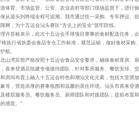
旅游体育、市场监管、公安、农业农村等部门现场监督下，进行
确保从源头到终端全程可追溯。我市通过统一采购、专车押运、
障网，为十五运会汕头赛区“舌尖上的安全”筑牢防线。
许苏栋表示，此次十五运会手球项目赛事的食材配送任务，企
严格执行省执委会食品专仓工作标准，规范运输，做好食材采购
驾护航。
山湾宾馆严格按照十五运会食品安全要求，确保食材库房、厨
店，喜来登酒店组建专项接待团队，针对客房服务、餐饮安排、
围和房间布置上融入十五运会特色和潮汕文化元素，包括大堂摆
象等，营造浓厚的赛事氛围和温馨的居住环境。汕头市喜来登酒
以及楼层服务员、餐饮服务员、厨师团队和对接团队，提前布置
的感觉。”