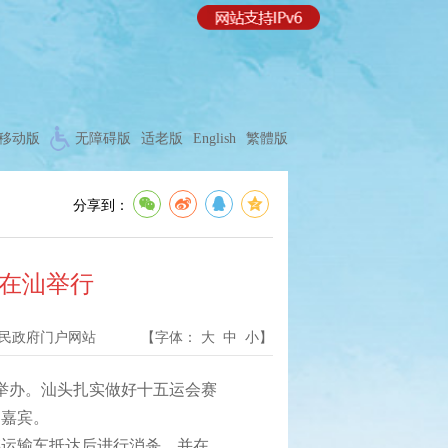
移动版
无障碍版
适老版
English
繁體版
分享到：
日在汕举行
民政府门户网站
【字体：
大
中
小
】
举办。汕头扎实做好十五运会赛
和嘉宾。
运输车抵达后进行消杀，并在