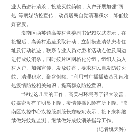
业人员进行消杀，投放灭蚊药物，入户开展加强“两
热”等病媒防控宣传，动员居民自觉清理积水，降低蚊
媒密度。
潮南区两英镇高美村党委副书记赖汉武表示，在
接报后，高美村迅速采取行动，立刻摸查清楚患者住
址及行动轨迹，联系专业人员对患者活动点位及周边
进行成蚊消杀，同时按片区网格化分组，组织人员入
村入户、加强宣传、发放蚊香，要求村民自发防蚊灭
蚊、清理积水、翻盆倒罐。“利用村广播播放基孔肯雅
热疫情防控相关知识，提高群众防控意识。”
“经过这几天的工作，高美村环境有了很大改善，
蚊媒密度有了明显下降，疫情传播风险有所下降。”潮
南区疾控中心疾控股副股长郑晓斌表示，接下来将继
续做好蚊媒监测，继续做好成蚊消杀指导工作。
（记者姚天爵）