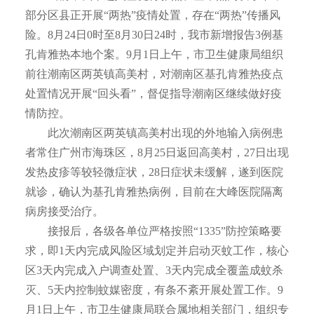
部分区县正开展“两热”疫情处置，存在“两热”传播风
险。8月24日0时至8月30日24时，我市新增报告3例基
孔肯雅热本地个案。9月1日上午，市卫生健康局组织
前往潮南区两英镇高美村，对潮南区基孔肯雅热疫点
处置情况开展“回头看”，督促指导潮南区继续做好疫
情防控。
此次潮南区两英镇高美村出现的外地输入病例患
者常住广州市海珠区，8月25日返回高美村，27日出现
发热皮疹等较轻微症状，28日症状未缓解，遂到医院
就诊，确认为基孔肯雅热病例，目前在大峰医院隔离
病房接受治疗。
接报后，各级各单位严格按照“1335”防控策略要
求，即1天内完成风险区域划定并启动灭蚊工作，核心
区3天内完成入户调查处置、3天内完成全覆盖成蚊杀
灭、5天内控制蚊媒密度，有条不紊开展处置工作。9
月1日上午，市卫生健康局联合属地相关部门，组织专