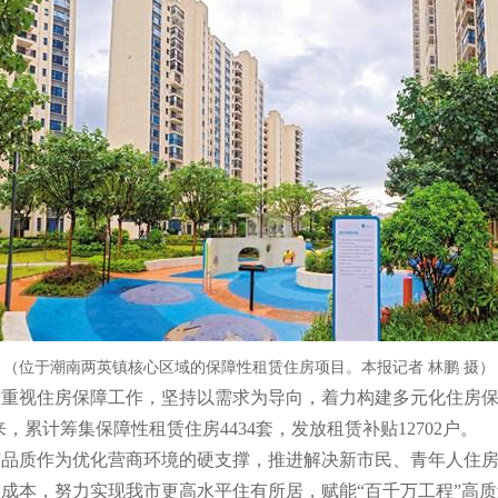
（位于潮南两英镇核心区域的保障性租赁住房项目。本报记者 林鹏 摄）
重视住房保障工作，坚持以需求为导向，着力构建多元化住房保
，累计筹集保障性租赁住房4434套，发放租赁补贴12702户。
市品质作为优化营商环境的硬支撑，推进解决新市民、青年人住
成本，努力实现我市更高水平住有所居，赋能“百千万工程”高