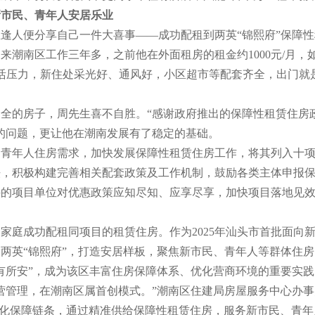
新市民、青年人安居乐业
人便分享自己一件大喜事——成功配租到两英“锦熙府”保障性
来潮南区工作三年多，之前他在外面租房的租金约1000元/月，
生活压力，新住处采光好、通风好，小区超市等配套齐全，出门就
。
的房子，周先生喜不自胜。“感谢政府推出的保障性租赁住房
的问题，更让他在潮南发展有了稳定的基础。
年人住房需求，加快发展保障性租赁住房工作，将其列入十项
法，积极构建完善相关配套政策及工作机制，鼓励各类主体申报
件的项目单位对优惠政策应知尽知、应享尽享，加快项目落地见
庭成功配租同项目的租赁住房。作为2025年汕头市首批面向
两英“锦熙府”，打造安居样板，聚焦新市民、青年人等群体住
有所安”，成为该区丰富住房保障体系、优化营商环境的重要实践
管理，在潮南区属首创模式。”潮南区住建局房屋服务中心办事
”一体化保障链条，通过精准供给保障性租赁住房，服务新市民、青