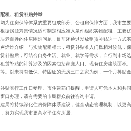
物配租、租赁补贴并举
为住房保障体系的重要组成部分。公租房保障方面，我市主要
，根据房源筹集情况适时制定相应准入条件组织实物配租，主要
解决老百姓的住房困难问题，目前还通过发放租赁补贴这一方式
烨烨介绍，与实物配租相比，租赁补贴准入门槛相对较低，保
租赁补贴后，可结合自身生活、就业、就学等需求，自行到市场
。租赁补贴的计算涉及的因素包括家庭人口、现有住房建筑面积
/月不等。以未持有低保、特困证的无房三口之家为例，一个月补贴金额
贴实行工作日受理。市住建部门提醒，申请人可凭本人和共同
合窗口办理，请有需要的市民群众前往咨询申请。
局将持续深化住房保障体系建设，健全动态管理机制，以更高
质，努力实现我市更高水平住有所居。