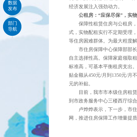
数据
经济发展注入强劲动力。
发布
公租房：“应保尽保”，实
部门
保障性租赁住房与公租房，均
导航
式，实物配租实行不定期受理
等住房困难群体。为最大程度
市住房保障中心保障部部长卢
自主选择性高。保障家庭领取
标准高，可基本平衡租房支出
贴金额从450元/月到1350元
元的补贴。
目前，我市市本级住房租赁补
到市政务服务中心三楼西厅综
卢烨烨表示，下一步，市住建
网，推进住房保障工作增量提