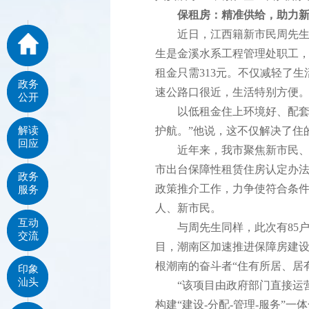
保租房：精准供给，助力
近日，江西籍新市民周先生逢
生是金溪水系工程管理处职工，
租金只需313元。不仅减轻了
政务
速公路口很近，生活特别方便
公开
以低租金住上环境好、配套全
解读
护航。”他说，这不仅解决了住
回应
近年来，我市聚焦新市民、青
市出台保障性租赁住房认定办
政务
政策推介工作，力争使符合条
服务
人、新市民。
互动
与周先生同样，此次有85户家
交流
目，潮南区加速推进保障房建设
根潮南的奋斗者“住有所居、居
印象
汕头
“该项目由政府部门直接运营
构建“建设-分配-管理-服务