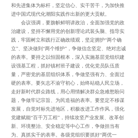
和先进集体为标杆，坚定信心、实干苦干，为加快推
进中国式现代化潮阳实践作出新的更大贡献。
会议强调，要旗帜鲜明讲政治，全面加强党的政
治建设，坚持不懈用党的创新理论武装头脑、指导实
践，牢固树立和践行正确政绩观，坚定拥护“两个确
立”、坚决做到“两个维护”，争做信念坚定、绝对忠诚
的表率。要持之以恒固根本，深入实施基层党组织建
设强基工程，抓好镇村班子建设，优化党员队伍质
量，严密党的基层组织体系，争做坚强有力、全面过
硬的表率。要矢志不渝守初心，始终站稳人民立场，
走好新时代群众路线，用心用情解决群众急难愁盼问
题，争做牢记宗旨、为民造福的表率。要坚定不移谋
发展，自觉对标先进地区，积极改进工作作风，强化
党建赋能“百千万工程”，持续攻坚产业发展、改革创
新、环境整治、安全稳定等中心工作，争做担当有
为、真抓实干的表率。各级党组织要抓好“两优一