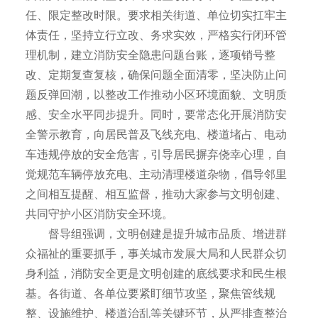
任、限定整改时限。要求相关街道、单位切实扛牢主
体责任，坚持立行立改、务求实效，严格实行闭环管
理机制，建立消防安全隐患问题台账，逐项销号整
改、定期复查复核，确保问题全面清零，坚决防止问
题反弹回潮，以整改工作推动小区环境面貌、文明质
感、安全水平同步提升。同时，要常态化开展消防安
全警示教育，向居民普及飞线充电、楼道堵占、电动
车违规停放的安全危害，引导居民摒弃侥幸心理，自
觉规范车辆停放充电、主动清理楼道杂物，倡导邻里
之间相互提醒、相互监督，推动大家参与文明创建、
共同守护小区消防安全环境。
督导组强调，文明创建是提升城市品质、增进群
众福祉的重要抓手，事关城市发展大局和人民群众切
身利益，消防安全更是文明创建的底线要求和民生根
基。各街道、各单位要紧盯细节攻坚，聚焦管线规
整、设施维护、楼道治乱等关键环节，从严排查整治