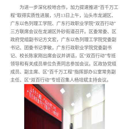
为进一步深化校地合作，加力提速推进“百千万工
程”取得实质性进展，
5
月
13
日
上
午，汕头市龙湖区、
广东以色列理工学院、广东行政职业学院“双百行动”
三方联席会议在
龙湖区
外砂街道
召开。
区
委
常委、区
政府党组副书记
方文宏
，
广东以色列理工学院党委副
书记、团委书记李敏，
广东行政职业学院
党委副书
记、校长
陈家刚出席会议并讲话
，区“双百行动”专班
领导和有关成员单位负责同志
参加
会议。
区政协党组
成员、副主席、区“百千万工程”指挥部办公室常务副
主任、区“双百行动”专班召集人杨培斌主持会议。