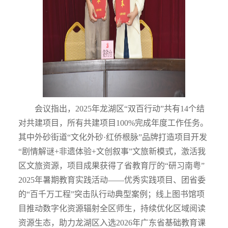
会议指出，
2025
年龙湖区“双百行动”共有
14
个结
对共建项目，所有共建项目
100%
完成年度工作任务。
其中外砂街道“文化外砂
·
红侨根脉”品牌打造项目开发
“剧情解谜
+
非遗体验
+
文创叙事”文旅新模式，激活我
区文旅资源，项目成果获得了省教育厅的“研习南粤”
2025
年暑期教育实践活动——优秀实践项目、团省委
的“百千万工程”突击队行动典型案例；线上图书馆项
目推动数字化资源辐射全区师生，持续优化区域阅读
资源生态，助力龙湖区入选
2026
年广东省基础教育课