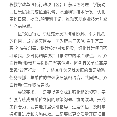
程教学改革深化行动项目区；广东以色列理工学院助
力仙乐健康完成鱼油乳膏、藻油粉等技术研发，优化
茶粉口感，提交
2
项专利申请，推动实现企业技术升级
与产品提质。
区“双百行动”专班充分发挥统筹协调、牵头抓总
的作用，贯彻落实区委、区政府关于实施“百千万工
程”的决策部署，搭建校地对接桥梁，细化共建项目落
地举措，及时协调解决项目推进中的堵点难点，为“双
百行动”顺畅开展提供了坚实保障。区各有关单位高度
重视“双百行动”工作，将其作为区域发展的重要战略
任务来抓，与单位的整体发展紧密结合，共同推动“双
百行动”工作取得实效。
会议要求，
一是要以更高标准强化组织领导，
要
加强专班成员单位之间的政策沟通、协同联动，形成
工作合力；要
实地开展调研指导、进展评估，
及时掌
握项目进度和实施成效。
二是要以更高质量开展项目