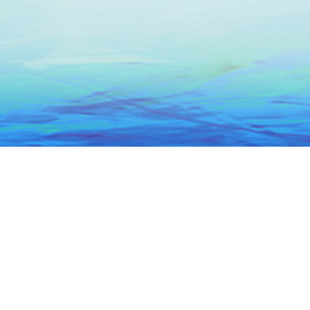
头市政务服务中心
关于本网
联系我们
网站地图
5066684号-1
粤公网安备 44051102000227号