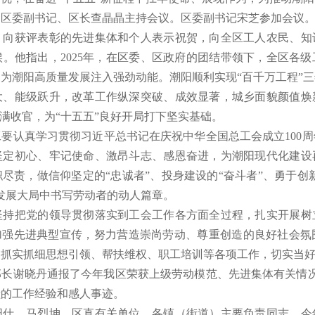
。区委副书记、区长查晶晶主持会议。区委副书记宋芝参加会议
获评表彰的先进集体和个人表示祝贺，向全区工人农民、知
。他指出，2025年，在区委、区政府的团结带领下，全区各
为潮阳高质量发展注入强劲动能。潮阳顺利实现“百千万工程”
大、能级跃升，改革工作纵深突破、成效显著，城乡面貌颜值焕
圆满收官，为“十五五”良好开局打下坚实基础。
认真学习贯彻习近平总书记在庆祝中华全国总工会成立100周
坚定初心、牢记使命、激昂斗志、感恩奋进，为潮阳现代化建设
尽责，做信仰坚定的“忠诚者”、投身建设的“奋斗者”、勇于创新
发展大局中书写劳动者的动人篇章。
把党的领导贯彻落实到工会工作各方面全过程，扎实开展树
，加强先进典型宣传，努力营造崇尚劳动、尊重创造的良好社会氛
抓实抓细思想引领、帮扶维权、职工培训等各项工作，切实当好
谢晓丹通报了今年我区荣获上级劳动模范、先进集体有关情况
献的工作经验和感人事迹。
、马烈坤，区直有关单位、各镇（街道）主要负责同志，今