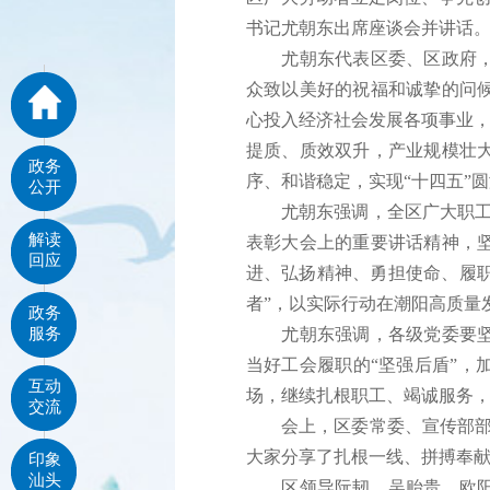
书记尤朝东出席座谈会并讲话
尤朝东代表区委、区政府，向
众致以美好的祝福和诚挚的问候
心投入经济社会发展各项事业，
提质、质效双升，产业规模壮
政务
序、和谐稳定，实现“十四五”
公开
尤朝东强调，全区广大职工要
解读
表彰大会上的重要讲话精神，
回应
进、弘扬精神、勇担使命、履职
者”，以实际行动在潮阳高质量
政务
服务
尤朝东强调，各级党委要坚持
当好工会履职的“坚强后盾”
互动
场，继续扎根职工、竭诚服务，
交流
会上，区委常委、宣传部部长
大家分享了扎根一线、拼搏奉
印象
汕头
区领导阮韧、吴贻贵、欧阳仕