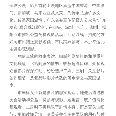
全球公映，影片首轮上映地区涵盖中国香港、中国澳
门、新加坡、马来西亚及文莱。为传承弘扬侨乡文
化、传递家国温情，广东省委宣传部官方公众号“广东
发布”联合珠江影业，在汕头、深圳、江门、潮州、揭
阳五市推出公益免费观影活动。活动以线上抽奖的方
式向市民赠送观影名额，市民踊跃参与，不少幸运儿
走进影院观影。
凭借真挚的故事表达、细腻的剧情打磨和厚重的
文化底蕴，《给阿嬷的情书》收获超高口碑。众多观
众被影片深深打动，纷纷选择二刷、三刷，关注影片
创作细节，反复品味影片承载的侨乡情义与家国温
度。
市民徐女士就是影片的忠实观众，她先后通过校
友会活动和公益抽奖参与观影。她坦言，该片值得反
复观看，二刷时不再局限于剧情本身，而是更关注细
节，更能读懂导演、演员等整个主创团队的用心与付