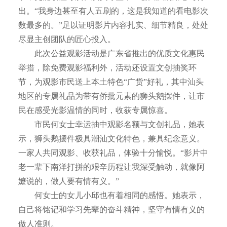
出。“我身边甚至有人五刷的，这是我知道的看电影次
数最多的。”足以证明影片内容扎实、细节精良，处处
尽显主创团队的匠心投入。
此次公益观影活动是广东省推出的优质文化惠民
举措，除免费观影福利外，活动还设置文创抽奖环
节，为观影市民送上本土特色“广货”好礼，其中汕头
地区的专属礼品为带有侨批元素的狮头鹅摆件，让市
民在感受光影温情的同时，收获专属惊喜。
市民何女士幸运抽中观影名额与文创礼品，她表
示，狮头鹅摆件极具潮汕文化特色，兼具纪念意义。
一家人共同观影、收获礼品，体验十分愉悦。“影片中
老一辈下南洋打拼的艰辛历程让我深受触动，就像阿
嬷说的，做人要有情有义。”
何女士的女儿小邱也有着相同的感悟。她表示，
自己将铭记和学习先辈的奋斗精神，坚守有情有义的
做人准则。