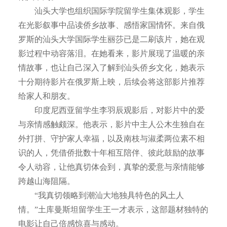
汕头大学也组织国际学院留学生集体观影，学生
在光影叙事中品读侨乡故事、感悟家国情怀。来自俄
罗斯的汕头大学国际学生丽莎已是二刷该片，她在观
影过程中动容落泪。在她看来，影片展现了温暖的亲
情故事，也让自己深入了解到汕头侨乡文化，她表示
十分期待影片在俄罗斯上映，后续会将这部影片推荐
给家人和朋友。
印度尼西亚留学生李羽辰观影后，对影片中的爱
与亲情感触颇深。他表示，影片中主人公木生独自在
外打拼、守护家人幸福，以及南枝与淑柔两位素不相
识的人，凭借侨批数十年相互陪伴、彼此鼓励的故事
令人动容，让他真切体会到，真挚的爱意与亲情能够
跨越山海阻隔。
“我真切领略到潮汕大地独具特色的风土人
情。”土库曼斯坦留学生王一才表示，这部题材独特的
电影让自己倍感惊喜与感动。