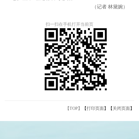
（记者 林黛婉）
扫一扫在手机打开当前页
【TOP】
【
打印页面
】【
关闭页面
】