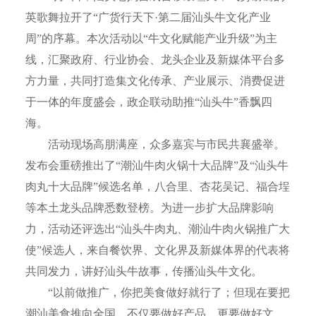
英歌舞拉开了“广货行天下·第二届汕头牛文化产业
周”的序幕。本次活动以“牛文化赋能产业升级”为主
线，汇聚政府、行业协会、龙头企业及新媒体平台多
方力量，共同打造集文化传承、产业展示、消费促进
于一体的年度盛会，政企联动助推“汕头牛”香飘四
海。
活动现场高朋满座，众多嘉宾与市民共襄盛举。
发布会重磅推出了“潮汕牛肉火锅十大品牌”及“汕头牛
肉丸十大品牌”候选名单，八合里、杏花吴记、福合埕
等本土龙头品牌悉数登榜。为进一步扩大品牌影响
力，活动还评选出“汕头牛肉丸、潮汕牛肉火锅推广大
使”候选人，来自餐饮界、文化界及新媒体界的代表将
共同发力，讲好汕头牛故事，传播汕头牛文化。
“以前做推广，你把美食做好就行了；但现在要把
潮汕美食推向全国，不仅要做好产品，更要做好文