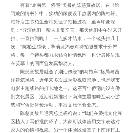
——有着“岭南第一侨宅”美誉的陈慈黉故居。在《给
阿嬷的情书》中，狄功的家便设于故居内的陶柏轩。
柏轩店主陈柏生全程见证了拍摄过程，至今印象深
刻：“导演他们一帮人非常辛苦，那天他们中午过来开
拍，一直拍到晚上十一点多才结束，一个镜头拍几十
次。”陈柏生感慨，导演蓝鸿春对待拍摄要求十分严
格，每一个镜头都力求贴合剧情氛围，也让最终呈现
在荧幕上的画面愈发真挚动人。
陈慈黉故居融合了潮汕传统“驷马拖车”格局与西
洋建筑风格，近年来多次成为影视取景地，也是我市
电影主题线路的打卡地之一。这座百年侨宅内设有侨
批文化展区，近期创新推出下南洋主题趣味互动小游
戏和写侨批体验活动，丰富文旅体验业态。
陈慈黉故居运营总监杨哲说：“我们在侨批文化展
区植入了写侨批的环节，大家可以体验用文字表达对
家人的心情和祝愿。另一个体验区设置了下南洋打工