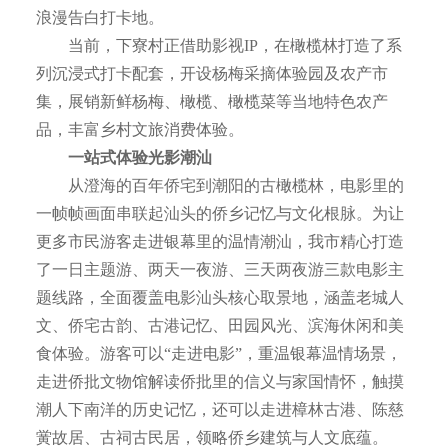
浪漫告白打卡地。
当前，下寮村正借助影视IP，在橄榄林打造了系
列沉浸式打卡配套，开设杨梅采摘体验园及农产市
集，展销新鲜杨梅、橄榄、橄榄菜等当地特色农产
品，丰富乡村文旅消费体验。
一站式体验光影潮汕
从澄海的百年侨宅到潮阳的古橄榄林，电影里的
一帧帧画面串联起汕头的侨乡记忆与文化根脉。为让
更多市民游客走进银幕里的温情潮汕，我市精心打造
了一日主题游、两天一夜游、三天两夜游三款电影主
题线路，全面覆盖电影汕头核心取景地，涵盖老城人
文、侨宅古韵、古港记忆、田园风光、滨海休闲和美
食体验。游客可以“走进电影”，重温银幕温情场景，
走进侨批文物馆解读侨批里的信义与家国情怀，触摸
潮人下南洋的历史记忆，还可以走进樟林古港、陈慈
黉故居、古祠古民居，领略侨乡建筑与人文底蕴。