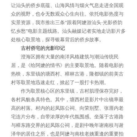
让汕头的侨乡底蕴、山海风情与烟火气息走进全国观
众的视野，也令无数观众心生向往。依托电影热度与
实景资源，我市推出三条“跟着阿嬷游汕头·光影侨韵
忆乡愁”电影主题线路。汕头融媒记者实地走访影片多
处核心取景地，探寻银幕背后的侨乡故事。
古村侨宅的光影印记
澄海区拥有大量的南洋风格建筑与潮汕传统民
居，是《给阿嬷的情书》的主要取景地。随着电影的
热映，东里镇的塘西村、樟林古港，隆都镇的前美古
村等取景地迅速走红，掀起了一股打卡热潮。
作为取景核心区的东里镇，古村肌理保存完好，
各村风貌各具特色。其中，塘西村是影片中出镜率最
高的村落。村内的起凤陈公祠、向荣别墅、张厝内老
宅连片分布，自带浓厚的年代氛围感。坐落于古港路
与樟东路交界的起凤陈公祠，是剧中晚年谢南枝与谢
泽华的居住之所，也是阿嬷与南枝老姨重逢的重要拍