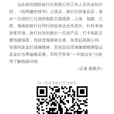
汕头投控国际旅行社有限公司工作人员肖金怡介
绍，《给阿嬷的情书》上线后，旅行社快速反应，推
出一日游到三日游的电影主题线路，上海、福建、江
西、海南的旅行社同行纷纷表达合作意向。针对本地
游客市场，旅行社特别推出一日游产品，打卡电影主
要拍摄场景，包括澄海樟林古港、东里起凤陈公祠、
张厝内及金灶镇橄榄林，安排品尝澄海隆都猪脚饭以
及金灶当季杨梅采摘，市民可登录“一卡游汕头”小程
序了解线路详情。
（记者 蔡晓丹）
扫一扫在手机打开当前页