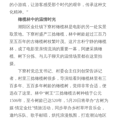
的小游戏，让游客感受那个时代的艰辛，传承这种文
化精神。”
橄榄林中的温情时光
潮阳区金灶镇下寮村橄榄林是电影的另一处实景
取景地。下寮村盛产三捻橄榄，林中树龄超过三百乃
至五百年的古橄榄树枝繁叶茂。这片古朴宁静的橄榄
林，成了电影里亲情流淌的重要一幕，阿嬷采摘橄
榄、树下分拣、与儿子聊天的温情场景都在这里拍
摄。
下寮村党总支书记、村委会主任刘创荣告诉记
者，村里三捻橄榄树很多，导演组看到橄榄林里有三
百多年、五百多年树龄的橄榄树，觉得非常合适，便
选在了这里。林中“树王”三捻橄榄古树种植于公元
1506年，至今树龄已达520年，5月20日将举办“古树为
媒·情定金灶”情旅活动，同步举办乡村草坪音乐会，
邀约乐队、歌手献唱，烘托浪漫氛围，打造潮汕地区