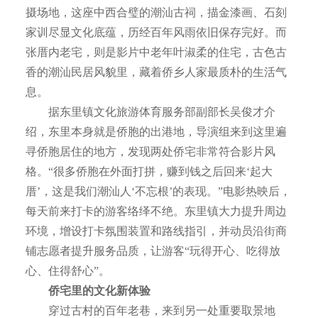
摄场地，这座中西合璧的潮汕古祠，描金漆画、石刻
家训尽显文化底蕴，历经百年风雨依旧保存完好。而
张厝内老宅，则是影片中老年叶淑柔的住宅，古色古
香的潮汕民居风貌里，藏着侨乡人家最质朴的生活气
息。
据东里镇文化旅游体育服务部副部长吴俊才介
绍，东里本身就是侨胞的出港地，导演组来到这里遍
寻侨胞居住的地方，发现两处侨宅非常符合影片风
格。“很多侨胞在外面打拼，赚到钱之后回来‘起大
厝’，这是我们潮汕人‘不忘根’的表现。”电影热映后，
每天前来打卡的游客络绎不绝。东里镇大力提升周边
环境，增设打卡氛围装置和路线指引，并动员沿街商
铺志愿者提升服务品质，让游客“玩得开心、吃得放
心、住得舒心”。
侨宅里的文化新体验
穿过古村的百年老巷，来到另一处重要取景地