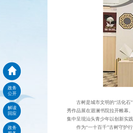
政务
公开
古树是城市文明的“活化石”，
解读
秀作品展在迴澜书院拉开帷幕
回应
集中呈现汕头青少年以创新实
作为“一十百千”古树守护行
政务