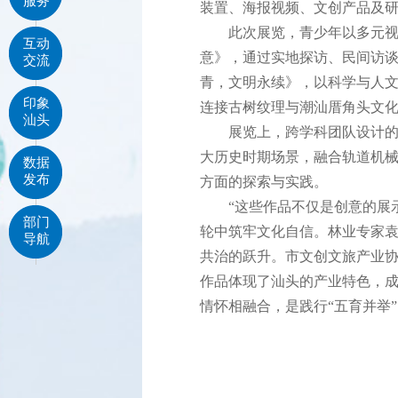
服务
装置、海报视频、文创产品及
此次展览，青少年以多元视角
互动
意》，通过实地探访、民间访谈
交流
青，文明永续》，以科学与人
印象
连接古树纹理与潮汕厝角头文
汕头
展览上，跨学科团队设计的“
大历史时期场景，融合轨道机械
数据
发布
方面的探索与实践。
“这些作品不仅是创意的展示
部门
轮中筑牢文化自信。林业专家袁
导航
共治的跃升。市文创文旅产业
作品体现了汕头的产业特色，成
情怀相融合，是践行“五育并举