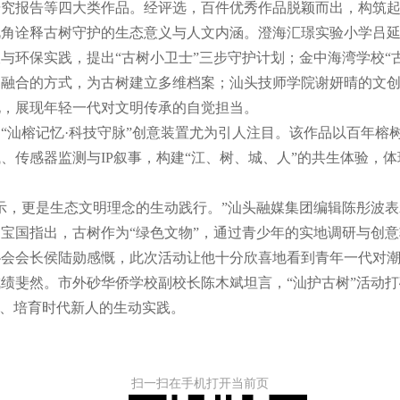
研究报告等四大类作品。经评选，百件优秀作品脱颖而出，构筑
诠释古树守护的生态意义与人文内涵。澄海汇璟实验小学吕延
与环保实践，提出“古树小卫士”三步守护计划；金中海湾学校“
文融合的方式，为古树建立多维档案；汕头技师学院谢妍晴的文
化，展现年轻一代对文明传承的自觉担当。
汕榕记忆·科技守脉”创意装置尤为引人注目。该作品以百年榕
、传感器监测与IP叙事，构建“江、树、城、人”的共生体验，
，更是生态文明理念的生动践行。”汕头融媒集团编辑陈彤波表
宝国指出，古树作为“绿色文物”，通过青少年的实地调研与创
协会会长侯陆勋感慨，此次活动让他十分欣喜地看到青年一代对
绩斐然。市外砂华侨学校副校长陈木斌坦言，“汕护古树”活动
”、培育时代新人的生动实践。
扫一扫在手机打开当前页