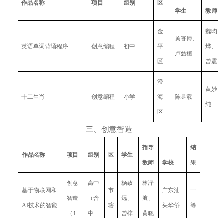
作品名称
项目
组别
区
学生
教师
金
魏昀
黄睿博、
英语单词背诵程序
创意编程
初中
平
烨、
卢勉桓
区
曾震
澄
黄妙
十二生肖
创意编程
小学
海
陈昱羲
纯
区
三、创意智造
指导
结
作品名称
项目
组别
区
学生
教师
学校
果
创意
高中
杨致
林泽
基于物联网和
市
广东汕
一
智造 
（含
远、
航、
AI技术的智能
辖
头华侨
等
（3
中
曾梓
黄晓