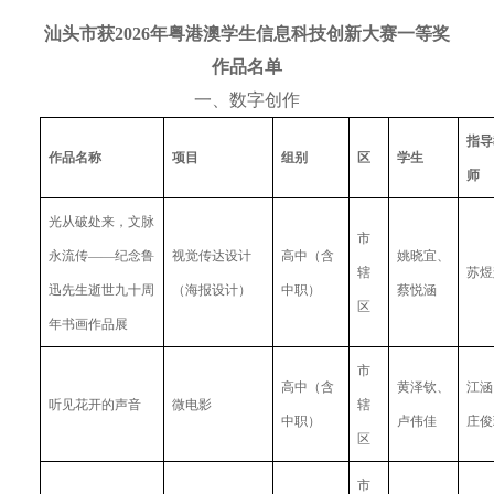
汕头市获2026年粤港澳学生信息科技创新大赛一等奖
作品名单
一、数字创作
指导
作品名称
项目
组别
区
学生
师
光从破处来，文脉
市
永流传——纪念鲁
视觉传达设计
高中（含
姚晓宜、
辖
苏煜
迅先生逝世九十周
（海报设计）
中职）
蔡悦涵
区
年书画作品展
市
高中（含
黄泽钦、
江涵
听见花开的声音
微电影
辖
中职）
卢伟佳
庄俊
区
市