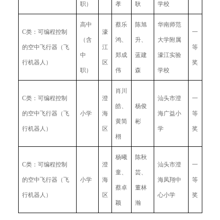
职）
孝
耿
学校
高中
蔡乐
陈旭
华南师范
C类：可编程控制
濠
一
（含
鸿、
升、
大学附属
的空中飞行器（飞
江
等
中
郑成
蓝建
濠江实验
行机器人）
区
奖
职）
伟
森
学校
肖川
C类：可编程控制
澄
汕头市澄
一
皓、
杨俊
的空中飞行器（飞
小学
海
海广益小
等
黄简
彬
行机器人）
区
学
奖
栩
杨曦
陈秋
C类：可编程控制
澄
汕头市澄
一
童、
芸、
的空中飞行器（飞
小学
海
海凤翔中
等
蔡卓
董林
行机器人）
区
心小学
奖
颖
瀚