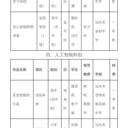
学习系统
区
中学
奖
级）
职）
渊
娟
创意
高中
颜欣
金
汕头市
一
安心饮物联网
智造 
（含
彤、
肖少
平
金砂中
等
管家
（2
中
沈可
玲
区
学
奖
级）
职）
淳
四、人工智能科创
指导
结
作品名称
项目
组别
区
学生
教师
学校
果
魏昊
林
汕头市
高中
澄
一
盲道智能指
优创未
权、
晗、
澄海实
(含中
海
等
引器
来
曾子
蔡晓
验高级
职)
区
奖
扬
环
中学
小学
孙晨
汕头市