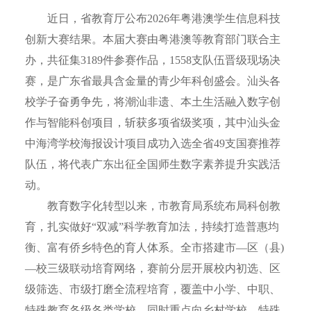
近日，省教育厅公布2026年粤港澳学生信息科技
创新大赛结果。本届大赛由粤港澳等教育部门联合主
办，共征集3189件参赛作品，1558支队伍晋级现场决
赛，是广东省最具含金量的青少年科创盛会。汕头各
校学子奋勇争先，将潮汕非遗、本土生活融入数字创
作与智能科创项目，斩获多项省级奖项，其中汕头金
中海湾学校海报设计项目成功入选全省49支国赛推荐
队伍，将代表广东出征全国师生数字素养提升实践活
动。
教育数字化转型以来，市教育局系统布局科创教
育，扎实做好“双减”科学教育加法，持续打造普惠均
衡、富有侨乡特色的育人体系。全市搭建市—区（县)
—校三级联动培育网络，赛前分层开展校内初选、区
级筛选、市级打磨全流程培育，覆盖中小学、中职、
特殊教育各级各类学校，同时重点向乡村学校、特殊