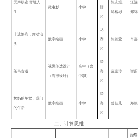
无声棋迹 弈境人
陈志煜、
江涵
微电影
小学
辖
生
邱榕彬
郑锦
区
龙
非遗焕彩，舞动汕
数字绘画
小学
湖
陈锦萱
辛嘉
头
区
澄
视觉传达设计
高中（含
茶马古道
海
蓝宝玲
谢蔚
（海报设计）
中职）
区
澄
奶奶的午觉，我们
数字绘画
小学
海
曾佳儿
郑振
的午后
区
二、计算思维
指导