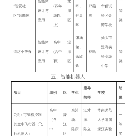
智能体
龙
一
“智爱社
(四年
晔、
郑燕
华侨试
设计与
湖
等
区”智能体
级以
孙晨
珠
验区金
应用
区
奖
上)
晔
湾学校
张涵
汕头市
智能体
高中
澄
一
铭、
澄海实
街坊小帮办
设计与
(含中
海
林晗
等
余欣
验高级
应用
职)
区
奖
烨
中学
五、智能机器人
指导
结
项目
组别
区
学生
学校
教师
果
高中
余沛
汪才
华南师范
C类：可编程控制
濠
一
（含
颖、
源、
大学附属
的空中飞行器（飞
江
等
中
陈庆
陈立
濠江实验
行机器人）
区
奖