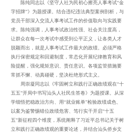
陈纯同志以《坚守人社为民初心擦亮人事考试“金
字招牌”》为题授课。结合违纪违法典型案例剖析，与
党员干部深入交流人事考试工作的价值取向与实践要
求。陈纯强调，人事考试政治性强、社会关注度高，
让群众在每一次考试中感受到公平正义，让各类人才
脱颖而出，就是人事考试工作最大的政绩。
必须严格
执行保密规定和回避制度，常态化开展纪律教育和风
险提醒，强化规矩意识、责任意识。各项监管措施要
常抓不懈、动真碰硬，坚决杜绝形式主义。
周崇凝同志以《牢固树立和践行正确政绩观在“十
五五”开局中书写汕头人社民生答卷》为题授课。从深
学细悟把稳政治方向、用“就业账单”检验政绩成色、
以案为鉴警惕错位政绩危害、笃行实干开启“十五
五”新征程四个维度，系统阐释了习近平总书记关于树
立和践行正确政绩观的重要论述，并结合汕头侨乡文