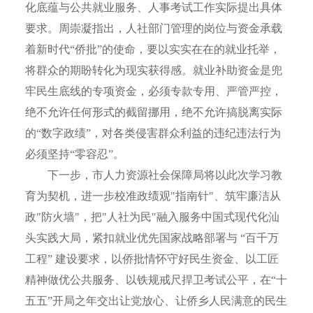
化底蕴与公共就业服务、人事考试工作实际提出具体
要求。周崇凝指出，人社部门管理的岗位与资金承载
着新时代“侨批”的使命，要以实实在在的就业托举，
将群众的期盼转化为现实获得感。就业补助资金是兜
牢民生底线的专项资金，必须专款专用、严管严控，
绝不允许任何形式的截留挪用，绝不允许搞脱离实际
的“数字政绩”，对各类侵害群众利益的违纪违法行为
必须坚持“零容忍”。
下一步，市人力资源社会保障局将以此次学习教
育为契机，进一步校准政绩观"指南针"、筑牢廉洁从
政"防火墙"，把"人社为民"融入服务中国式现代化汕
头实践大局，
紧扣就业优先国家战略部署与 “百千万
工程” 建设要求，
以侨批情怀守好民生资金、以工匠
精神做优公共服务、以铁规戒尺捍卫考试公平，在“十
五五”开局之年交出让党放心、让侨乡人民满意的民生